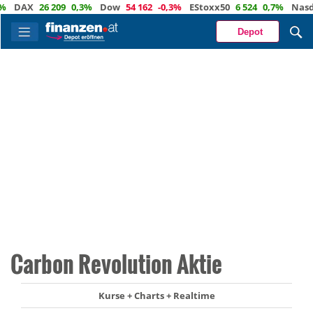
DAX
26 209
0,3%
Dow
54 162
-0,3%
EStoxx50
6 524
0,7%
Nasdaq
Depot
Carbon Revolution Aktie
Kurse + Charts + Realtime