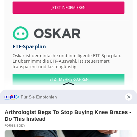
JETZT INFORMIEREN
ETF-Sparplan
Oskar ist der einfache und intelligente ETF-Sparplan.
Er übernimmt die ETF-Auswahl, ist steuersmart,
transparent und kostengünstig.
JETZT MEHR ERFAHREN
Für Sie Empfohlen
Arthrologist Begs To Stop Buying Knee Braces -
Aktien ATX
DAX
EuroStoxx 50
Dow Jones
NASDAQ 100
Nikkei 225
Do This Instead
S&P 500
FORGE BODY
Weitere Aktien: