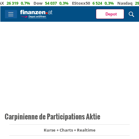
26 319
0,7%
Dow
54 037
0,3%
EStoxx50
6 524
0,3%
Nasdaq
29 722
Depot
Carpinienne de Participations Aktie
Kurse + Charts + Realtime