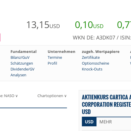
13,15
0,10
0,7
USD
USD
WKN DE: A3DK07 / ISI
Fundamental
Unternehmen
zugeh. Wertpapiere
Bilanz/GuV
Termine
Zertifikate
Schätzungen
Profil
Optionsscheine
Dividende/GV
Knock-Outs
Analysen
se: NASO ∨
Chartoptionen ∨
AKTIENKURS CARTICA 
CORPORATION REGISTER
USD
USD
MEHR