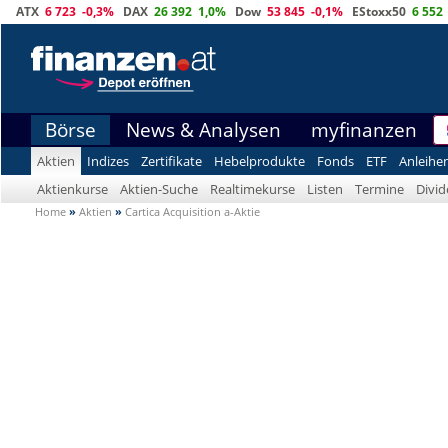
ATX
6 723
-0,3%
DAX
26 392
1,0%
Dow
53 845
-0,1%
EStoxx50
6 552
Börse
News & Analysen
myfinanzen
Aktien
Indizes
Zertifikate
Hebelprodukte
Fonds
ETF
Anleihe
Aktienkurse
Aktien-Suche
Realtimekurse
Listen
Termine
Divi
Home
»
Aktien
»
Cartica Acquisition a-Aktie