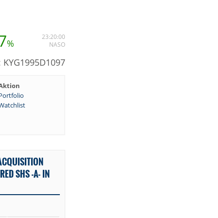
7
23:20:00
%
NASO
N: KYG1995D1097
Aktion
Portfolio
Watchlist
ACQUISITION
ED SHS -A- IN