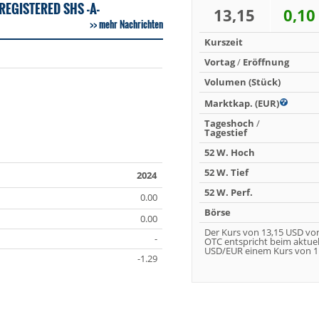
EGISTERED SHS -A-
13,15
0,10
mehr Nachrichten
Kurszeit
Vortag
/
Eröffnung
Volumen (Stück)
Marktkap. (EUR)
Tageshoch
/
Tagestief
52 W. Hoch
52 W. Tief
2024
52 W. Perf.
0.00
Börse
0.00
Der Kurs von 13,15 USD vo
-
OTC entspricht beim aktue
USD/EUR einem Kurs von 11
-1.29