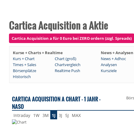
Cartica Acquisition a Aktie
Cartica Acquisition a für 0 Euro bei ZERO ordern (zzgl. Spreads)
Kurse + Charts + Realtime
News + Analysen
Kurs + Chart
Chart (groß)
News + Adhoc
Times + Sales
Chartvergleich
Analysen
Börsenplätze
Realtime Push
Kursziele
Historisch
CARTICA ACQUISITION A CHART - 1 JAHR -
Bör
NASO
Intraday
1W
3M
1J
3J
5J
MAX