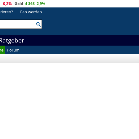
-0,2%
Gold
4 363
2,9%
trieren?
Fan werden
Ratgeber
he
Forum