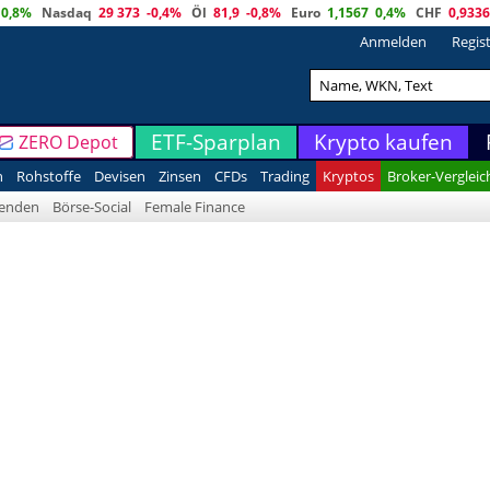
0,8%
Nasdaq
29 373
-0,4%
Öl
81,9
-0,8%
Euro
1,1567
0,4%
CHF
0,9336
Anmelden
Regis
ETF-Sparplan
Krypto kaufen
ZERO Depot
n
Rohstoffe
Devisen
Zinsen
CFDs
Trading
Kryptos
Broker-Vergleic
denden
Börse-Social
Female Finance