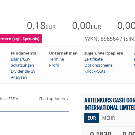
0,18
0,00
0,0
EUR
EUR
WKN: 898564 / ISI
rdern (zzgl. Spreads)
Fundamental
Unternehmen
zugeh. Wertpapiere
Bilanz/GuV
Termine
Zertifikate
Schätzungen
Profil
Optionsscheine
Dividende/GV
Knock-Outs
Analysen
örse: FSE ∨
Chartoptionen ∨
AKTIENKURS CASH CO
INTERNATIONAL LIMITE
EUR
MEHR
0,1830
0,0