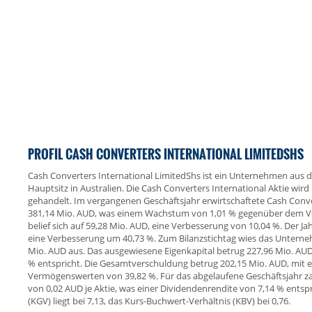
PROFIL CASH CONVERTERS INTERNATIONAL LIMITEDSHS
Cash Converters International LimitedShs ist ein Unternehmen aus
Hauptsitz in Australien. Die Cash Converters International Aktie wi
gehandelt. Im vergangenen Geschäftsjahr erwirtschaftete Cash Conv
381,14 Mio. AUD, was einem Wachstum von 1,01 % gegenüber dem Vor
belief sich auf 59,28 Mio. AUD, eine Verbesserung von 10,04 %. Der J
eine Verbesserung um 40,73 %. Zum Bilanzstichtag wies das Untern
Mio. AUD aus. Das ausgewiesene Eigenkapital betrug 227,96 Mio. AUD
% entspricht. Die Gesamtverschuldung betrug 202,15 Mio. AUD, mit 
Vermögenswerten von 39,82 %. Für das abgelaufene Geschäftsjahr z
von 0,02 AUD je Aktie, was einer Dividendenrendite von 7,14 % entsp
(KGV) liegt bei 7,13, das Kurs-Buchwert-Verhältnis (KBV) bei 0,76.