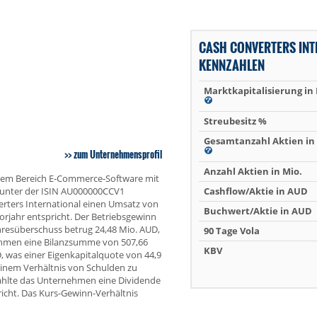
CASH CONVERTERS INT
KENNZAHLEN
Marktkapitalisierung in
Streubesitz %
Gesamtanzahl Aktien in 
zum Unternehmensprofil
Anzahl Aktien in Mio.
 dem Bereich E-Commerce-Software mit
rd unter der ISIN AU000000CCV1
Cashflow/Aktie in AUD
erters International einen Umsatz von
Buchwert/Aktie in AUD
jahr entspricht. Der Betriebsgewinn
ahresüberschuss betrug 24,48 Mio. AUD,
90 Tage Vola
ehmen eine Bilanzsumme von 507,66
KBV
, was einer Eigenkapitalquote von 44,9
einem Verhältnis von Schulden zu
ahlte das Unternehmen eine Dividende
richt. Das Kurs-Gewinn-Verhältnis