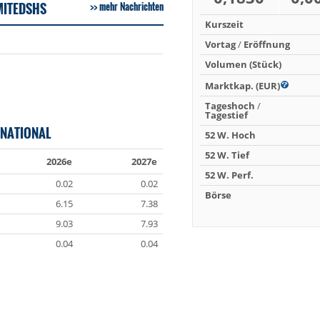
MITEDSHS
mehr Nachrichten
Kurszeit
Vortag
/
Eröffnung
Volumen (Stück)
Marktkap. (EUR)
Tageshoch
/
Tagestief
RNATIONAL
52 W. Hoch
52 W. Tief
2026e
2027e
52 W. Perf.
0.02
0.02
Börse
6.15
7.38
9.03
7.93
0.04
0.04