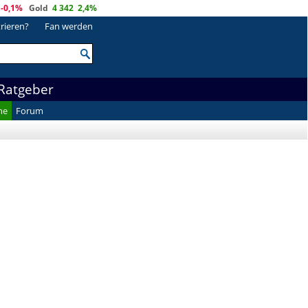
-0,1%
Gold
4 342
2,4%
trieren?
Fan werden
Ratgeber
he
Forum