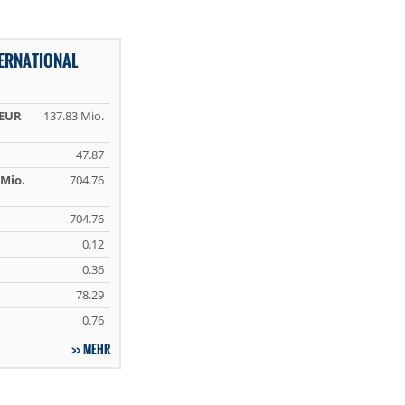
ERNATIONAL
 EUR
137.83 Mio.
47.87
Mio.
704.76
704.76
0.12
0.36
78.29
0.76
MEHR