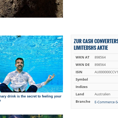
ZUR CASH CONVERTERS
LIMITEDSHS AKTIE
WKN AT
898564
WKN DE
898564
ISIN
AU000000CCV
Symbol
Indizes
Land
Australien
Branche
E-Commerce-S