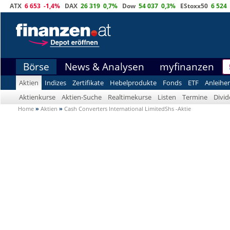
ATX
6 653
-1,4%
DAX
26 319
0,7%
Dow
54 037
0,3%
EStoxx50
6 524
Börse
News & Analysen
myfinanzen
Aktien
Indizes
Zertifikate
Hebelprodukte
Fonds
ETF
Anleihe
Aktienkurse
Aktien-Suche
Realtimekurse
Listen
Termine
Divi
Home
»
Aktien
»
Cash Converters International LimitedShs -Aktie