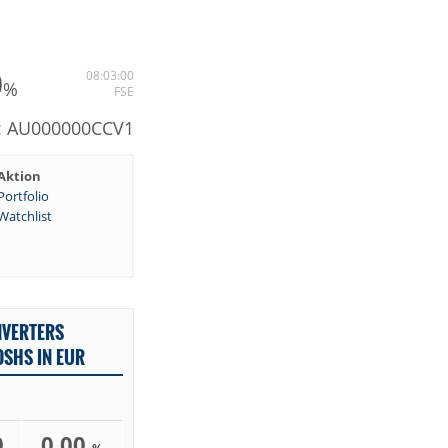
0
08:03:00
%
FSE
N: AU000000CCV1
Aktion
Portfolio
Watchlist
NVERTERS
DSHS IN EUR
0
0,00