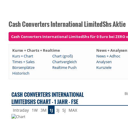
Cash Converters International LimitedShs Aktie
Cash Converters International LimitedShs für 0 Euro bei ZERO o
Kurse + Charts + Realtime
News + Analysen
Kurs + Chart
Chart (groß)
News + Adhoc
Times + Sales
Chartvergleich
Analysen
Börsenplätze
Realtime Push
Kursziele
Historisch
CASH CONVERTERS INTERNATIONAL
B
LIMITEDSHS CHART - 1 JAHR - FSE
Intraday
1W
3M
1J
3J
5J
MAX