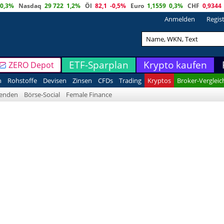
0,3%
Nasdaq
29 722
1,2%
Öl
82,1
-0,5%
Euro
1,1559
0,3%
CHF
0,9344
Anmelden
Regis
ETF-Sparplan
Krypto kaufen
ZERO Depot
n
Rohstoffe
Devisen
Zinsen
CFDs
Trading
Kryptos
Broker-Vergleic
denden
Börse-Social
Female Finance