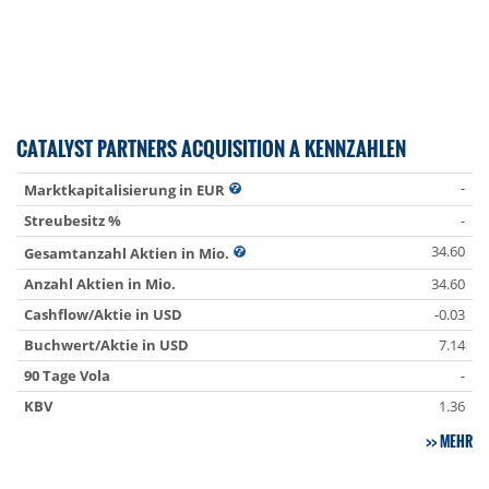
CATALYST PARTNERS ACQUISITION A KENNZAHLEN
-
Marktkapitalisierung in EUR
Streubesitz %
-
34.60
Gesamtanzahl Aktien in Mio.
Anzahl Aktien in Mio.
34.60
Cashflow/Aktie in USD
-0.03
Buchwert/Aktie in USD
7.14
90 Tage Vola
-
KBV
1.36
MEHR