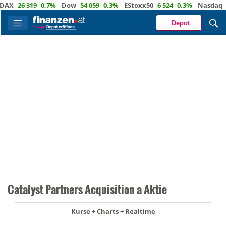
X
26 319
0,7%
Dow
54 059
0,3%
EStoxx50
6 524
0,3%
Nasdaq
29 
Depot
Catalyst Partners Acquisition a Aktie
Kurse + Charts + Realtime