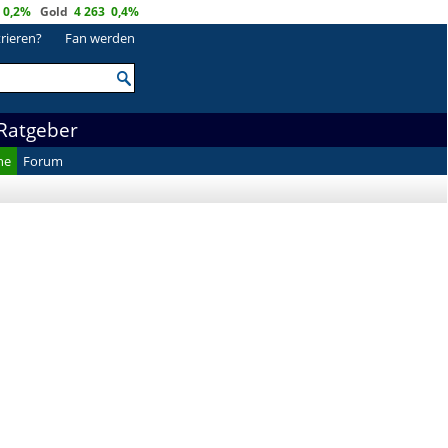
0,2%
Gold
4 263
0,4%
trieren?
Fan werden
Ratgeber
he
Forum