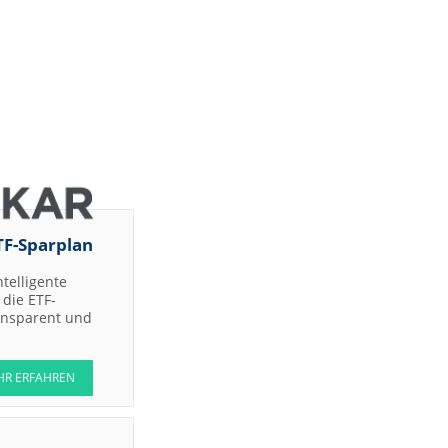
TF-Sparplan
ntelligente
die ETF-
ransparent und
HR ERFAHREN