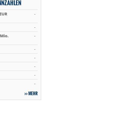
NNZAHLEN
 EUR
-
-
Mio.
-
-
-
-
-
-
MEHR