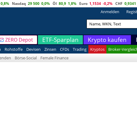
0,8%
Nasdaq
29 500
0,0%
Öl
80,9
1,8%
Euro
1,1534
-0,2%
CHF
0,9341
Anmelden
Regis
ETF-Sparplan
Krypto kaufen
ZERO Depot
n
Rohstoffe
Devisen
Zinsen
CFDs
Trading
Kryptos
Broker-Vergleic
denden
Börse-Social
Female Finance