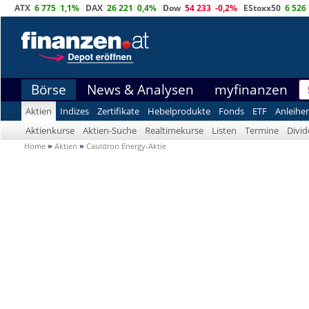
ATX
6 775
1,1%
DAX
26 221
0,4%
Dow
54 233
-0,2%
EStoxx50
6 526
Börse
News & Analysen
myfinanzen
Aktien
Indizes
Zertifikate
Hebelprodukte
Fonds
ETF
Anleihe
Aktienkurse
Aktien-Suche
Realtimekurse
Listen
Termine
Divi
Home
»
Aktien
»
Cauldron Energy-Aktie