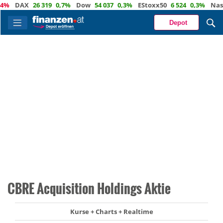
DAX
26 319
0,7%
Dow
54 037
0,3%
EStoxx50
6 524
0,3%
Nasdaq
Depot
CBRE Acquisition Holdings Aktie
Kurse + Charts + Realtime