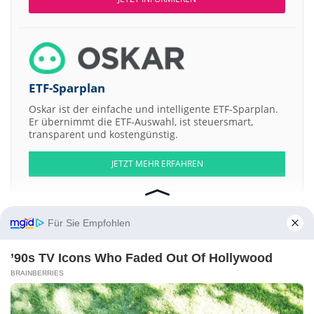
ETF-Sparplan
Oskar ist der einfache und intelligente ETF-Sparplan.
Er übernimmt die ETF-Auswahl, ist steuersmart,
transparent und kostengünstig.
JETZT MEHR ERFAHREN
Für Sie Empfohlen
Aktien ATX
DAX
EuroStoxx 50
Dow Jones
NASDAQ 100
Nikkei 225
’90s TV Icons Who Faded Out Of Hollywood
S&P 500
BRAINBERRIES
Weitere Aktien:
Aveng
Scryb
TTK Prestige
Onyx Acquisition Company I Registered a
Trajectory Alpha Acquisition a