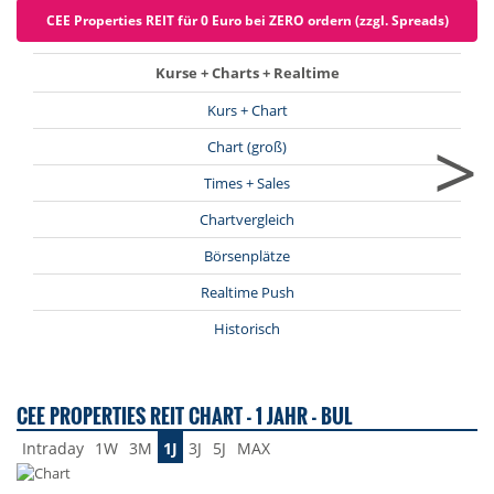
CEE Properties REIT für 0 Euro bei ZERO ordern (zzgl. Spreads)
Kurse + Charts + Realtime
Kurs + Chart
>
Chart (groß)
Times + Sales
Chartvergleich
Börsenplätze
Realtime Push
Historisch
CEE PROPERTIES REIT CHART - 1 JAHR - BUL
Intraday
1W
3M
1J
3J
5J
MAX