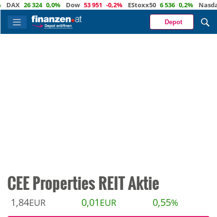
AX
26 324
0,0%
Dow
53 951
-0,2%
EStoxx50
6 536
0,2%
Nasdaq
2
Depot
CEE Properties REIT Aktie
1,84
0,01
0,55
EUR
EUR
%