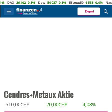
DAX
26 402
0,3%
Dow
54 037
0,3%
EStoxx50
6 553
0,4%
Nasdaq
Depot
Cendres+Metaux Aktie
510,00
20,00
4,08
CHF
CHF
%