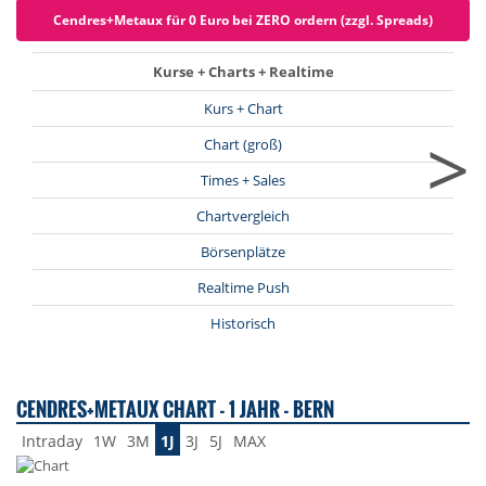
Cendres+Metaux für 0 Euro bei ZERO ordern (zzgl. Spreads)
Kurse + Charts + Realtime
Kurs + Chart
>
Chart (groß)
Times + Sales
Chartvergleich
Börsenplätze
Realtime Push
Historisch
CENDRES+METAUX CHART - 1 JAHR - BERN
Intraday
1W
3M
1J
3J
5J
MAX