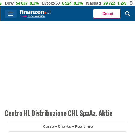
ow
54 037
0,3%
EStoxx50
6 524
0,3%
Nasdaq
29 722
1,2%
Öl
83,
Depot
Centro HL Distribuzione CHL SpaAz. Aktie
Kurse + Charts + Realtime