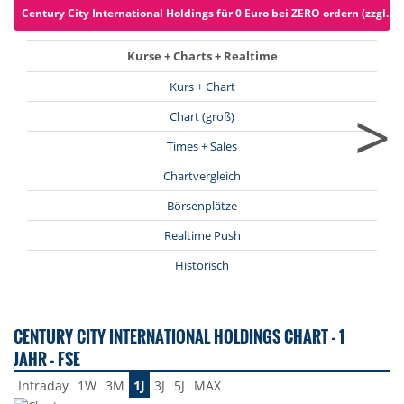
Century City International Holdings für 0 Euro bei ZERO ordern (zzgl. S
Kurse + Charts + Realtime
Kurs + Chart
>
Chart (groß)
Times + Sales
Chartvergleich
Börsenplätze
Realtime Push
Historisch
CENTURY CITY INTERNATIONAL HOLDINGS CHART - 1
JAHR - FSE
Intraday
1W
3M
1J
3J
5J
MAX