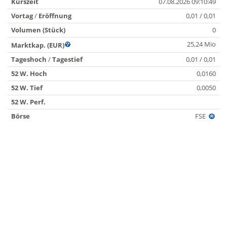
Kurszeit
07.08.2026 09:10:49
Vortag
/
Eröffnung
0,01 / 0,01
Volumen (Stück)
0
25,24 Mio
Marktkap. (EUR)
Tageshoch
/
Tagestief
0,01 / 0,01
52 W. Hoch
0,0160
52 W. Tief
0,0050
52 W. Perf.
Börse
FSE