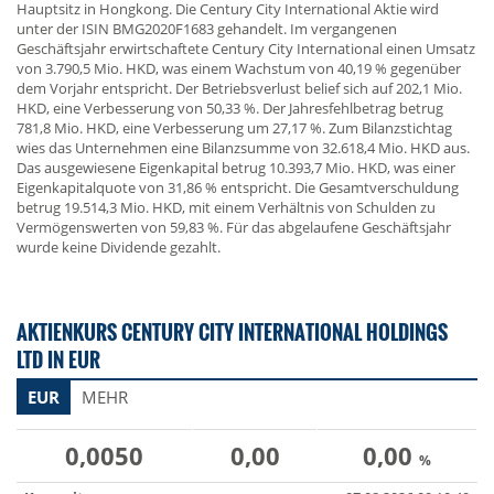
Hauptsitz in Hongkong. Die Century City International Aktie wird
unter der ISIN BMG2020F1683 gehandelt. Im vergangenen
Geschäftsjahr erwirtschaftete Century City International einen Umsatz
von 3.790,5 Mio. HKD, was einem Wachstum von 40,19 % gegenüber
dem Vorjahr entspricht. Der Betriebsverlust belief sich auf 202,1 Mio.
HKD, eine Verbesserung von 50,33 %. Der Jahresfehlbetrag betrug
781,8 Mio. HKD, eine Verbesserung um 27,17 %. Zum Bilanzstichtag
wies das Unternehmen eine Bilanzsumme von 32.618,4 Mio. HKD aus.
Das ausgewiesene Eigenkapital betrug 10.393,7 Mio. HKD, was einer
Eigenkapitalquote von 31,86 % entspricht. Die Gesamtverschuldung
betrug 19.514,3 Mio. HKD, mit einem Verhältnis von Schulden zu
Vermögenswerten von 59,83 %. Für das abgelaufene Geschäftsjahr
wurde keine Dividende gezahlt.
AKTIENKURS CENTURY CITY INTERNATIONAL HOLDINGS
LTD IN EUR
EUR
MEHR
0,0050
0,00
0,00
%