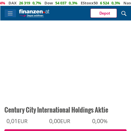
DAX
26 319
0,7%
Dow
54 037
0,3%
EStoxx50
6 524
0,3%
Nasdaq
Depot
Century City International Holdings Aktie
0,01
0,00
0,00
EUR
EUR
%