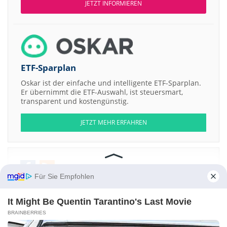
JETZT INFORMIEREN
ETF-Sparplan
Oskar ist der einfache und intelligente ETF-Sparplan.
Er übernimmt die ETF-Auswahl, ist steuersmart,
transparent und kostengünstig.
JETZT MEHR ERFAHREN
Für Sie Empfohlen
Aktien ATX
DAX
EuroStoxx 50
Dow Jones
NASDAQ 100
Nikkei 225
S&P 500
It Might Be Quentin Tarantino's Last Movie
Weitere Aktien:
BRAINBERRIES
Ikigai Capital
Haffner Energy SAS
SMART ORGANIK AD Registered