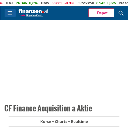
DAX
26 346
0,8%
Dow
53 885
-0,9%
EStoxx50
6 542
0,6%
Nasdaq
Depot
CF Finance Acquisition a Aktie
Kurse + Charts + Realtime