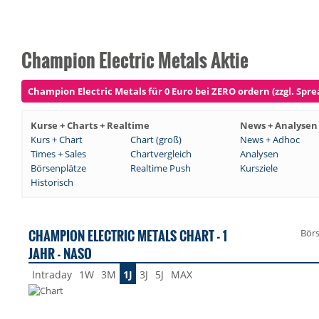
Champion Electric Metals Aktie
Champion Electric Metals für 0 Euro bei ZERO ordern (zzgl. Spre
Kurse + Charts + Realtime
News + Analysen
Kurs + Chart
Chart (groß)
News + Adhoc
Times + Sales
Chartvergleich
Analysen
Börsenplätze
Realtime Push
Kursziele
Historisch
CHAMPION ELECTRIC METALS CHART - 1
Bör
JAHR - NASO
Intraday
1W
3M
1J
3J
5J
MAX