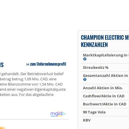
CHAMPION ELECTRIC M
KENNZAHLEN
Marktkapitalisierung in
HS
zum Unternehmensprofil
Streubesitz %
gehandelt. Der Betriebsverlust belief
Gesamtanzahl Aktien in 
lbetrag betrug 1,09 Mio. CAD, eine
 eine Bilanzsumme von 1,54 Mio. CAD
Anzahl Aktien in Mio.
hend einer negativen Eigenkapitalquote
keiten aus. Für das abgelaufene
Cashflow/Aktie in CAD
Buchwert/Aktie in CAD
90 Tage Vola
KBV