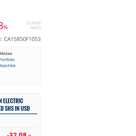
8
23:20:00
%
NASO
: CA15850F1053
Aktion
Portfolio
Watchlist
 ELECTRIC
ED SHS IN USD
-32,08