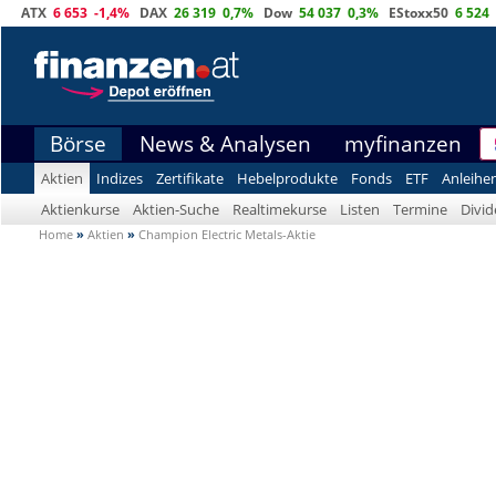
ATX
6 653
-1,4%
DAX
26 319
0,7%
Dow
54 037
0,3%
EStoxx50
6 524
Börse
News & Analysen
myfinanzen
Aktien
Indizes
Zertifikate
Hebelprodukte
Fonds
ETF
Anleihe
Aktienkurse
Aktien-Suche
Realtimekurse
Listen
Termine
Divi
Home
»
Aktien
»
Champion Electric Metals-Aktie