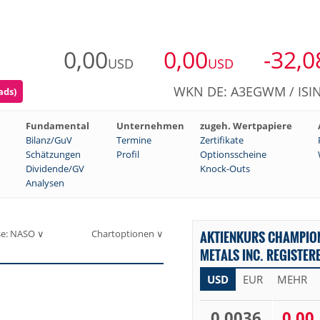
0,00
0,00
-32,0
USD
USD
WKN DE: A3EGWM / ISIN
ads)
Fundamental
Unternehmen
zugeh. Wertpapiere
Bilanz/GuV
Termine
Zertifikate
Schätzungen
Profil
Optionsscheine
Dividende/GV
Knock-Outs
Analysen
se: NASO ∨
Chartoptionen ∨
AKTIENKURS CHAMPION
METALS INC. REGISTER
USD
EUR
MEHR
0,0036
0,00