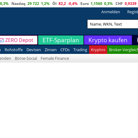
0,3%
Nasdaq
29 722
1,2%
Öl
82,2
-0,4%
Euro
1,1560
0,3%
CHF
0,9339
Anmelden
Regis
ETF-Sparplan
Krypto kaufen
ZERO Depot
n
Rohstoffe
Devisen
Zinsen
CFDs
Trading
Kryptos
Broker-Vergleic
denden
Börse-Social
Female Finance