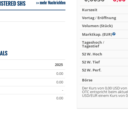
ISTERED SHS
mehr Nachrichten
Kurszeit
Vortag
/
Eröffnung
Volumen (Stück)
Marktkap. (EUR)
Tageshoch
/
Tagestief
ALS
52 W. Hoch
52 W. Tief
2025
52 W. Perf.
0.00
Börse
0.00
Der Kurs von 0,00 USD von
-
OTC entspricht beim aktue
USD/EUR einem Kurs von 0,
0.00