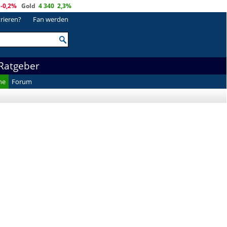
-0,2%
Gold
4 340
2,3%
trieren?
Fan werden
Ratgeber
he
Forum