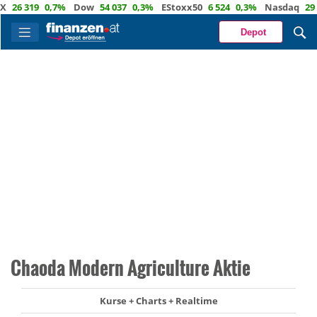
6 319
0,7%
Dow
54 037
0,3%
EStoxx50
6 524
0,3%
Nasdaq
29 722
Depot
Chaoda Modern Agriculture Aktie
Kurse + Charts + Realtime