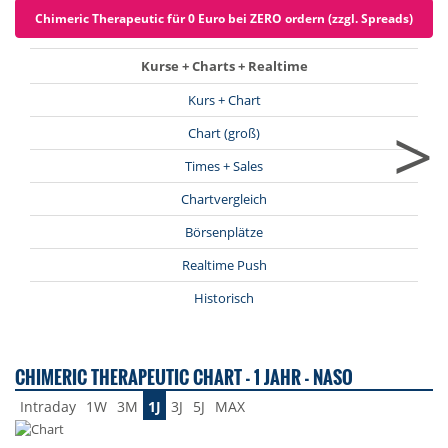
Chimeric Therapeutic für 0 Euro bei ZERO ordern (zzgl. Spreads)
Kurse + Charts + Realtime
Kurs + Chart
>
Chart (groß)
Times + Sales
Chartvergleich
Börsenplätze
Realtime Push
Historisch
CHIMERIC THERAPEUTIC CHART - 1 JAHR - NASO
Intraday
1W
3M
1J
3J
5J
MAX