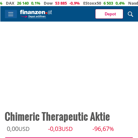
AX
26 140
0,1%
Dow
53 885
-0,9%
EStoxx50
6 503
0,4%
Nasdaq
Depot
Chimeric Therapeutic Aktie
0,00
-0,03
-96,67
USD
USD
%