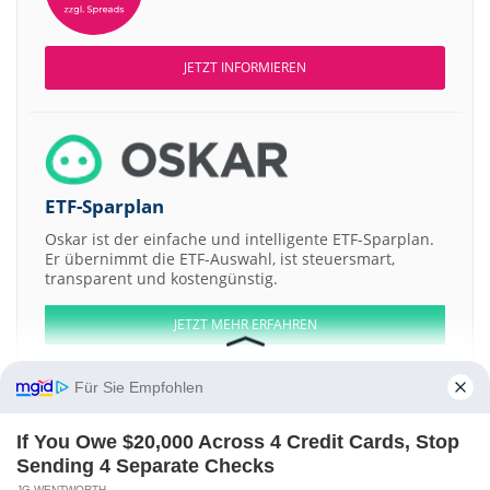
JETZT INFORMIEREN
ETF-Sparplan
Oskar ist der einfache und intelligente ETF-Sparplan.
Er übernimmt die ETF-Auswahl, ist steuersmart,
transparent und kostengünstig.
JETZT MEHR ERFAHREN
Für Sie Empfohlen
If You Owe $20,000 Across 4 Credit Cards, Stop
Aktien ATX
DAX
EuroStoxx 50
Dow Jones
NASDAQ 100
Nikkei 225
Sending 4 Separate Checks
S&P 500
JG WENTWORTH