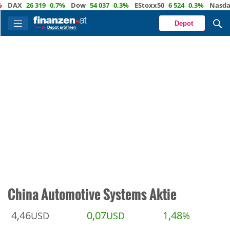
X
26 319
0,7%
Dow
54 037
0,3%
EStoxx50
6 524
0,3%
Nasdaq
29
Depot
China Automotive Systems Aktie
4,46
0,07
1,48
USD
USD
%