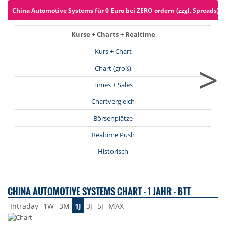
China Automotive Systems für 0 Euro bei ZERO ordern (zzgl. Spreads)
Kurse + Charts + Realtime
Kurs + Chart
>
Chart (groß)
Times + Sales
Chartvergleich
Börsenplätze
Realtime Push
Historisch
CHINA AUTOMOTIVE SYSTEMS CHART - 1 JAHR - BTT
Intraday
1W
3M
1J
3J
5J
MAX