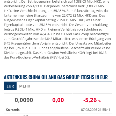
entspricht. Der Betriebsgewinn belief sich auf 1.388,65 Mio. HKD, eine
Verbesserung von 4,13 %. Der Jahresüberschuss betrug 80,72 Mio.
HKD, eine Verschlechterung um 55,35 %. Zum Bilanzstichtag wies das
Unternehmen eine Bilanzsumme von 22.072,82 Mio. HKD aus. Das
ausgewiesene Eigenkapital betrug 7.758,15 Mio. HKD, was einer
Eigenkapitalquote von 35,15 % entspricht. Die Gesamtverschuldung
betrug 9.358,41 Mio. HKD, mit einem Verhältnis von Schulden zu
Vermögenswerten von 42,4 %. China Oil And Gas Group beschäftigte
zum Geschäftsjahresende 4.648 Mitarbeiter, was einem Rückgang von
3,45 % gegenüber dem Vorjahr entspricht. Der Umsatz pro Mitarbeiter
lag bei 3,26 Mio. HKD. Für das abgelaufene Geschäftsjahr wurde keine
Dividende gezahlt. Das Kurs-Gewinn-Verhältnis (KGV) liegt bei 10,13,
das Kurs-Buchwert-Verhältnis (KBV) bei 0,2.
AKTIENKURS CHINA OIL AND GAS GROUP LTDSHS IN EUR
EUR
MEHR
0,0090
0,00
-5,26
%
Kurszeit
07.08.2026 21:55:41