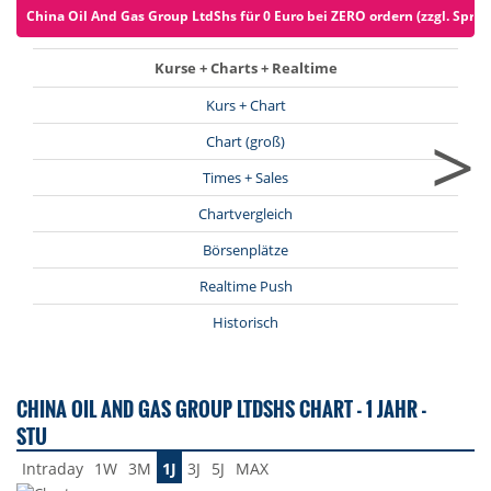
China Oil And Gas Group LtdShs für 0 Euro bei ZERO ordern (zzgl. Sprea
Kurse + Charts + Realtime
Kurs + Chart
>
Chart (groß)
Times + Sales
Chartvergleich
Börsenplätze
Realtime Push
Historisch
CHINA OIL AND GAS GROUP LTDSHS CHART - 1 JAHR -
STU
Intraday
1W
3M
1J
3J
5J
MAX