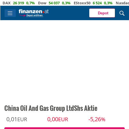
X
26 319
0,7%
Dow
54 037
0,3%
EStoxx50
6 524
0,3%
Nasdaq
29 
Depot
China Oil And Gas Group LtdShs Aktie
0,01
0,00
-5,26
EUR
EUR
%