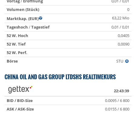
Vortag
/
Eröffnung
0,01 / 0,01
Volumen (Stück)
0
63,22 Mio
Marktkap. (EUR)
Tageshoch
/
Tagestief
0,01 / 0,01
52 W. Hoch
0,0405
52 W. Tief
0,0090
52 W. Perf.
Börse
STU
CHINA OIL AND GAS GROUP LTDSHS REALTIMEKURS
22:43:39
BID / BID-Size
0.0095 / 6 800
ASK / ASK-Size
0.0155 / 6 800