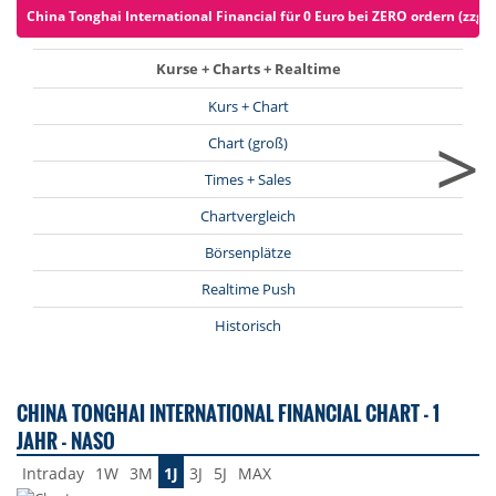
China Tonghai International Financial für 0 Euro bei ZERO ordern (zzgl.
Kurse + Charts + Realtime
Kurs + Chart
>
Chart (groß)
Times + Sales
Chartvergleich
Börsenplätze
Realtime Push
Historisch
CHINA TONGHAI INTERNATIONAL FINANCIAL CHART - 1
JAHR - NASO
Intraday
1W
3M
1J
3J
5J
MAX