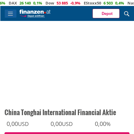
DAX
26 140
0,1%
Dow
53 885
-0,9%
EStoxx50
6 503
0,4%
Nasdaq
Depot
China Tonghai International Financial Aktie
0,00
0,00
0,00
USD
USD
%