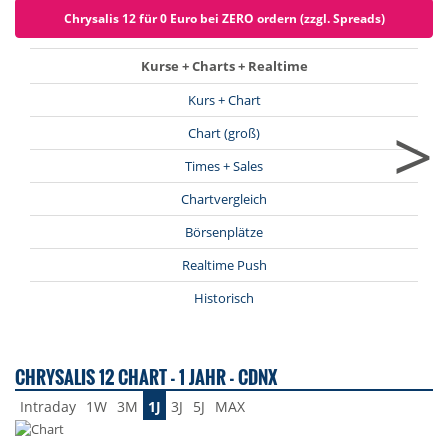
Chrysalis 12 für 0 Euro bei ZERO ordern (zzgl. Spreads)
Kurse + Charts + Realtime
Kurs + Chart
>
Chart (groß)
Times + Sales
Chartvergleich
Börsenplätze
Realtime Push
Historisch
CHRYSALIS 12 CHART - 1 JAHR - CDNX
Intraday
1W
3M
1J
3J
5J
MAX