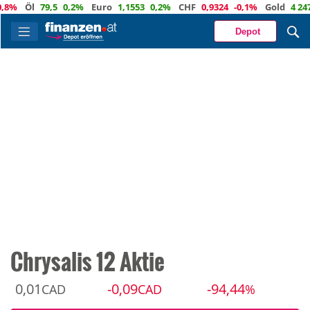
Öl
79,5
0,2%
Euro
1,1553
0,2%
CHF
0,9324
-0,1%
Gold
4 247
4,
Depot
Chrysalis 12 Aktie
0,01
-0,09
-94,44
CAD
CAD
%