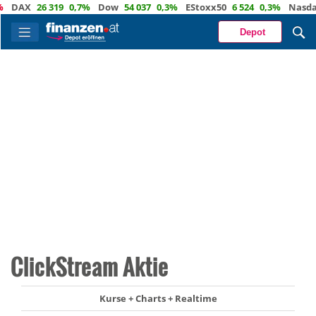
AX
26 319
0,7%
Dow
54 037
0,3%
EStoxx50
6 524
0,3%
Nasdaq
2
Depot
ClickStream Aktie
Kurse + Charts + Realtime