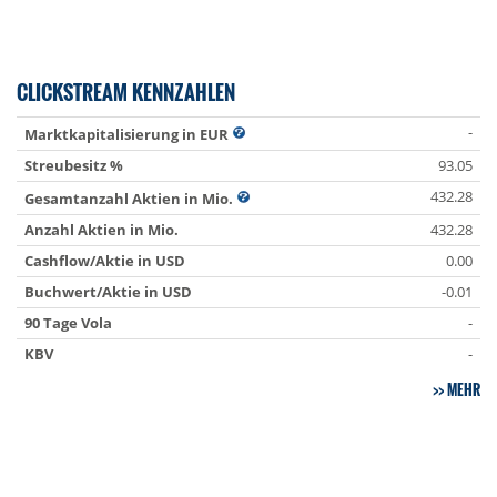
CLICKSTREAM KENNZAHLEN
-
Marktkapitalisierung in EUR
Streubesitz %
93.05
432.28
Gesamtanzahl Aktien in Mio.
Anzahl Aktien in Mio.
432.28
Cashflow/Aktie in USD
0.00
Buchwert/Aktie in USD
-0.01
90 Tage Vola
-
KBV
-
MEHR