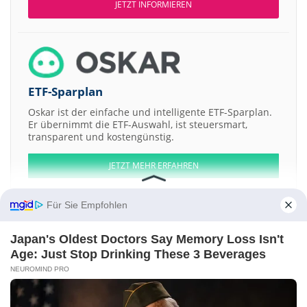
JETZT INFORMIEREN
ETF-Sparplan
Oskar ist der einfache und intelligente ETF-Sparplan.
Er übernimmt die ETF-Auswahl, ist steuersmart,
transparent und kostengünstig.
JETZT MEHR ERFAHREN
Für Sie Empfohlen
Japan's Oldest Doctors Say Memory Loss Isn't
Aktien ATX
DAX
EuroStoxx 50
Dow Jones
NASDAQ 100
Nikkei 225
Age: Just Stop Drinking These 3 Beverages
S&P 500
NEUROMIND PRO
Weitere Aktien:
Superior Resources
Xylo Technologies
Akums Drugs &