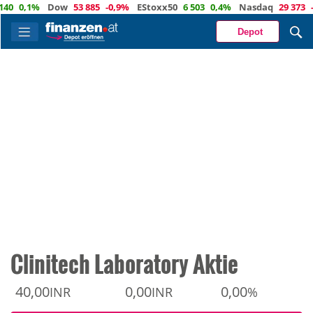
0,1%
Dow
53 885
-0,9%
EStoxx50
6 503
0,4%
Nasdaq
29 373
-0,4
Depot
Clinitech Laboratory Aktie
40,00
0,00
0,00
INR
INR
%