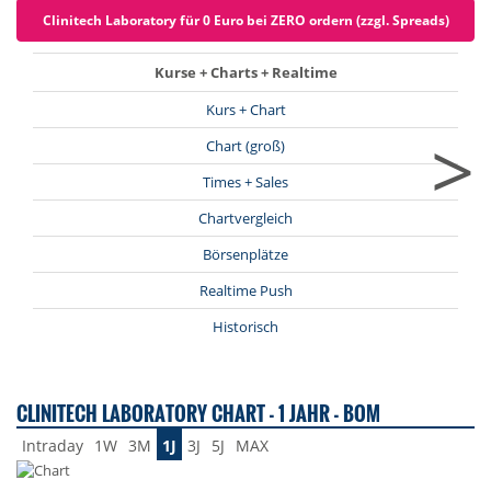
Clinitech Laboratory für 0 Euro bei ZERO ordern (zzgl. Spreads)
Kurse + Charts + Realtime
Kurs + Chart
>
Chart (groß)
Times + Sales
Chartvergleich
Börsenplätze
Realtime Push
Historisch
CLINITECH LABORATORY CHART - 1 JAHR - BOM
Intraday
1W
3M
1J
3J
5J
MAX