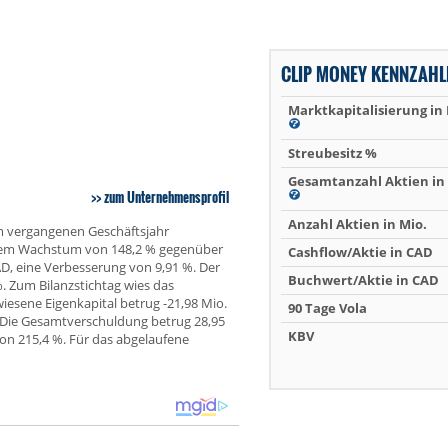
CLIP MONEY KENNZAHL
Marktkapitalisierung in
Streubesitz %
Gesamtanzahl Aktien in 
zum Unternehmensprofil
Anzahl Aktien in Mio.
Im vergangenen Geschäftsjahr
inem Wachstum von 148,2 % gegenüber
Cashflow/Aktie in CAD
CAD, eine Verbesserung von 9,91 %. Der
Buchwert/Aktie in CAD
. Zum Bilanzstichtag wies das
esene Eigenkapital betrug -21,98 Mio.
90 Tage Vola
 Die Gesamtverschuldung betrug 28,95
KBV
on 215,4 %. Für das abgelaufene