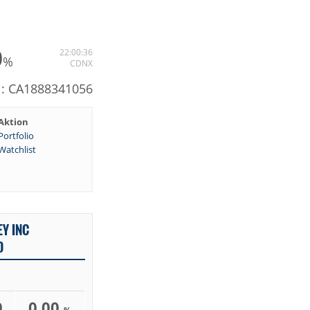
0
22:00:36
%
CDNX
: CA1888341056
Aktion
Portfolio
Watchlist
Y INC
D
0
0,00