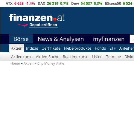
ATX
6 653
-1,4%
DAX
26 319
0,7%
Dow
54 037
0,3%
EStoxx50
6 524
Börse
News & Analysen
myfinanzen
Aktien
Indizes
Zertifikate
Hebelprodukte
Fonds
ETF
Anleihe
Aktienkurse
Aktien-Suche
Realtimekurse
Listen
Termine
Divi
Home
»
Aktien
»
Clip Money-Aktie