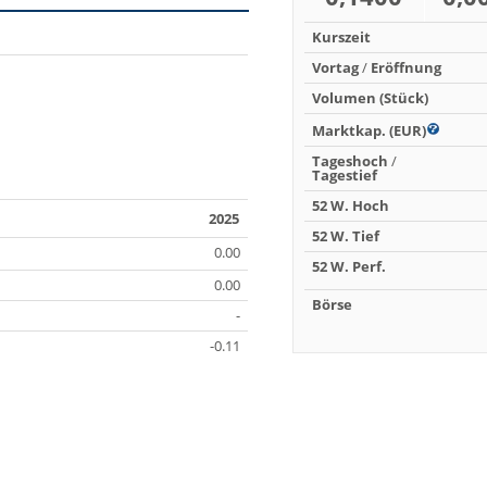
Kurszeit
Vortag
/
Eröffnung
Volumen (Stück)
Marktkap. (EUR)
Tageshoch
/
Tagestief
52 W. Hoch
2025
52 W. Tief
0.00
52 W. Perf.
0.00
Börse
-
-0.11