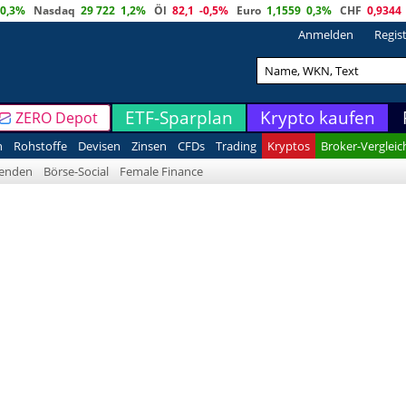
0,3%
Nasdaq
29 722
1,2%
Öl
82,1
-0,5%
Euro
1,1559
0,3%
CHF
0,9344
Anmelden
Regis
ETF-Sparplan
Krypto kaufen
ZERO Depot
n
Rohstoffe
Devisen
Zinsen
CFDs
Trading
Kryptos
Broker-Vergleic
denden
Börse-Social
Female Finance