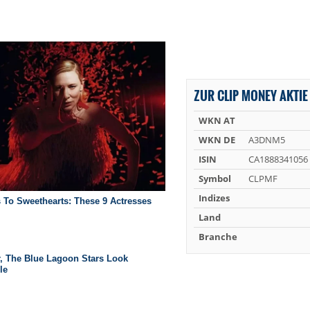
ZUR CLIP MONEY AKTIE
WKN AT
WKN DE
A3DNM5
ISIN
CA1888341056
Symbol
CLPMF
Indizes
Land
Branche