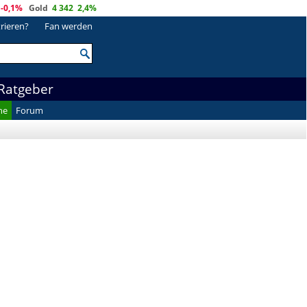
-0,1%
Gold
4 342
2,4%
trieren?
Fan werden
Ratgeber
he
Forum