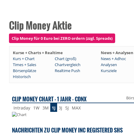
Clip Money Aktie
Clip Money für 0 Euro bei ZERO ordern (zzgl. Spreads)
Kurse + Charts + Realtime
News + Analysen
Kurs + Chart
Chart (groß)
News + Adhoc
Times + Sales
Chartvergleich
Analysen
Börsenplätze
Realtime Push
Kursziele
Historisch
CLIP MONEY CHART - 1 JAHR - CDNX
Bör
Intraday
1W
3M
1J
3J
5J
MAX
NACHRICHTEN ZU CLIP MONEY INC REGISTERED SHS