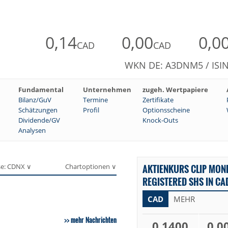
0,14
0,00
0,0
CAD
CAD
WKN DE: A3DNM5 / ISIN
Fundamental
Unternehmen
zugeh. Wertpapiere
Bilanz/GuV
Termine
Zertifikate
Schätzungen
Profil
Optionsscheine
Dividende/GV
Knock-Outs
Analysen
se: CDNX ∨
Chartoptionen ∨
AKTIENKURS CLIP MONE
REGISTERED SHS IN CA
CAD
MEHR
mehr Nachrichten
0,1400
0,0