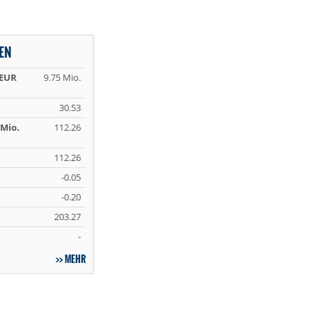
EN
 EUR
9.75 Mio.
30.53
Mio.
112.26
112.26
-0.05
-0.20
203.27
-
MEHR