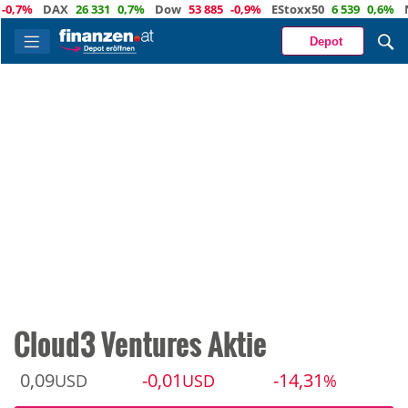
7%
DAX
26 331
0,7%
Dow
53 885
-0,9%
EStoxx50
6 539
0,6%
Nas
Depot
Cloud3 Ventures Aktie
0,09
-0,01
-14,31
USD
USD
%