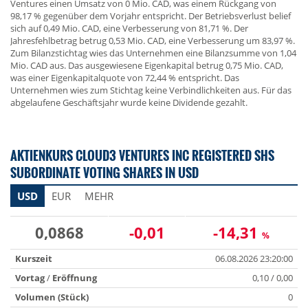
Ventures einen Umsatz von 0 Mio. CAD, was einem Rückgang von
98,17 % gegenüber dem Vorjahr entspricht. Der Betriebsverlust belief
sich auf 0,49 Mio. CAD, eine Verbesserung von 81,71 %. Der
Jahresfehlbetrag betrug 0,53 Mio. CAD, eine Verbesserung um 83,97 %.
Zum Bilanzstichtag wies das Unternehmen eine Bilanzsumme von 1,04
Mio. CAD aus. Das ausgewiesene Eigenkapital betrug 0,75 Mio. CAD,
was einer Eigenkapitalquote von 72,44 % entspricht. Das
Unternehmen wies zum Stichtag keine Verbindlichkeiten aus. Für das
abgelaufene Geschäftsjahr wurde keine Dividende gezahlt.
AKTIENKURS CLOUD3 VENTURES INC REGISTERED SHS
SUBORDINATE VOTING SHARES IN USD
USD
EUR
MEHR
0,0868
-0,01
-14,31
%
Kurszeit
06.08.2026 23:20:00
Vortag
/
Eröffnung
0,10 / 0,00
Volumen (Stück)
0