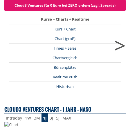
Cloud3 Ventures für 0 Euro bei ZERO ordern (zzgl. Spreads)
Kurse + Charts + Realtime
Kurs + Chart
>
Chart (groß)
Times + Sales
Chartvergleich
Börsenplätze
Realtime Push
Historisch
CLOUD3 VENTURES CHART - 1 JAHR - NASO
Intraday
1W
3M
1J
3J
5J
MAX