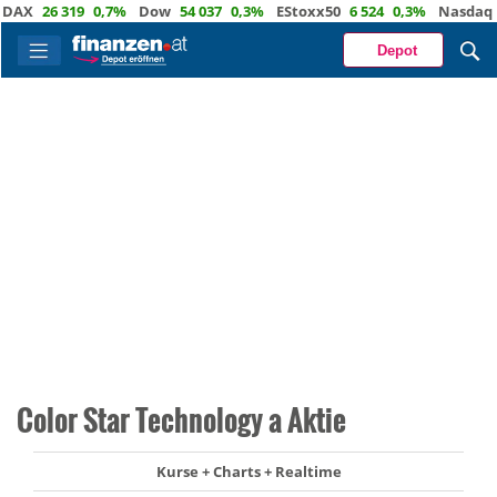
X
26 319
0,7%
Dow
54 037
0,3%
EStoxx50
6 524
0,3%
Nasdaq
29 
Depot
Color Star Technology a Aktie
Kurse + Charts + Realtime