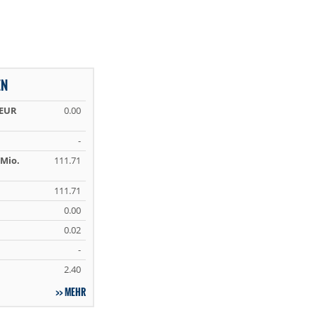
EN
 EUR
0.00
-
Mio.
111.71
111.71
0.00
0.02
-
2.40
MEHR