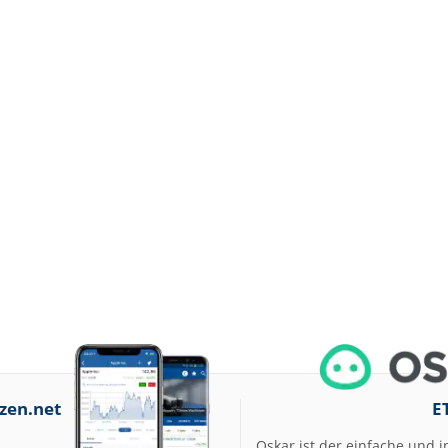
zen.net
E
Oskar ist der einfache und i