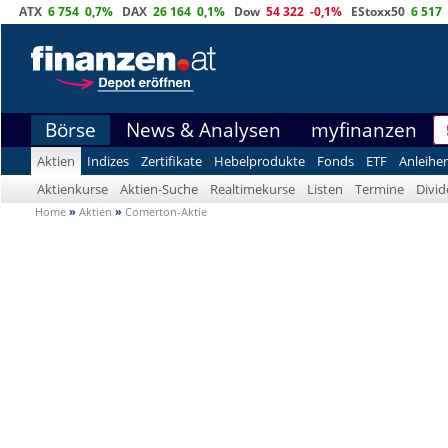
ATX
6 754
0,7%
DAX
26 164
0,1%
Dow
54 322
-0,1%
EStoxx50
6 517
Börse
News & Analysen
myfinanzen
Aktien
Indizes
Zertifikate
Hebelprodukte
Fonds
ETF
Anleihe
Aktienkurse
Aktien-Suche
Realtimekurse
Listen
Termine
Divi
Home
»
Aktien
»
Comerton-Aktie