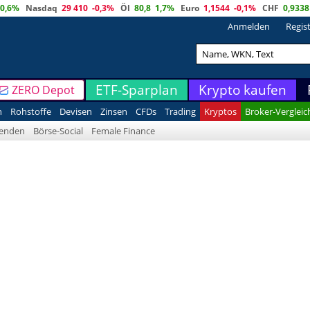
0,6%
Nasdaq
29 410
-0,3%
Öl
80,8
1,7%
Euro
1,1544
-0,1%
CHF
0,9338
Anmelden
Regis
ETF-Sparplan
Krypto kaufen
ZERO Depot
n
Rohstoffe
Devisen
Zinsen
CFDs
Trading
Kryptos
Broker-Vergleic
denden
Börse-Social
Female Finance