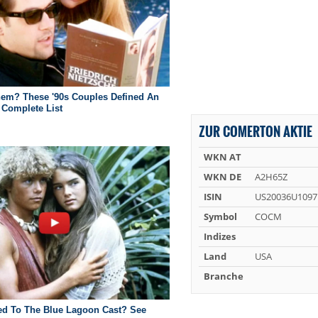
ZUR COMERTON AKTIE
WKN AT
WKN DE
A2H65Z
ISIN
US20036U1097
Symbol
COCM
Indizes
Land
USA
Branche