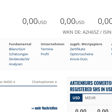
0,00
0,00
0,0
USD
USD
WKN DE: A2H65Z / ISI
Fundamental
Unternehmen
zugeh. Wertpapiere
Bilanz/GuV
Termine
Zertifikate
Schätzungen
Profil
Optionsscheine
Dividende/GV
Knock-Outs
Analysen
se: NASO ∨
Chartoptionen ∨
AKTIENKURS COMERTO
REGISTERED SHS IN US
USD
MEHR
mehr Nachrichten
0,00
0,00