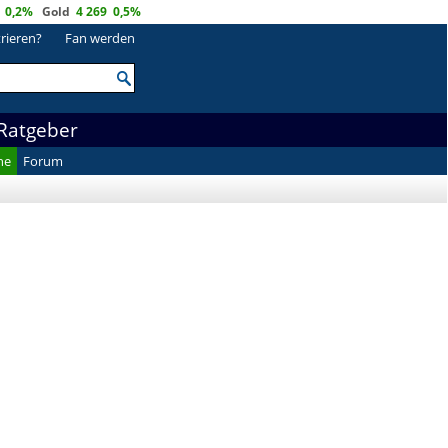
0,2%
Gold
4 269
0,5%
trieren?
Fan werden
Ratgeber
he
Forum