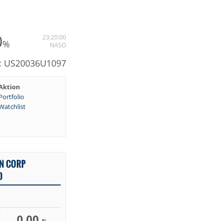
0
23:20:00
%
NASO
N: US20036U1097
Aktion
Portfolio
Watchlist
N CORP
D
0,00