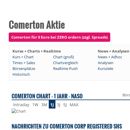
Comerton Aktie
Comerton für 0 Euro bei ZERO ordern (zzgl. Spreads)
Kurse + Charts + Realtime
News + Analysen
Kurs + Chart
Chart (groß)
News + Adhoc
Times + Sales
Chartvergleich
Analysen
Börsenplätze
Realtime Push
Kursziele
Historisch
COMERTON CHART - 1 JAHR - NASO
Bör
Intraday
1W
3M
1J
3J
5J
MAX
NACHRICHTEN ZU COMERTON CORP REGISTERED SHS