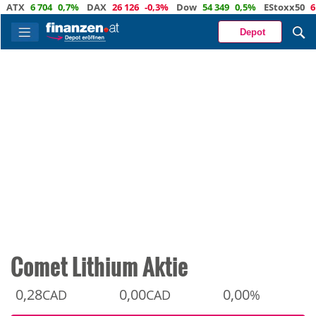
X
6 704
0,7%
DAX
26 126
-0,3%
Dow
54 349
0,5%
EStoxx50
6 477
Depot
Comet Lithium Aktie
0,28
0,00
0,00
CAD
CAD
%