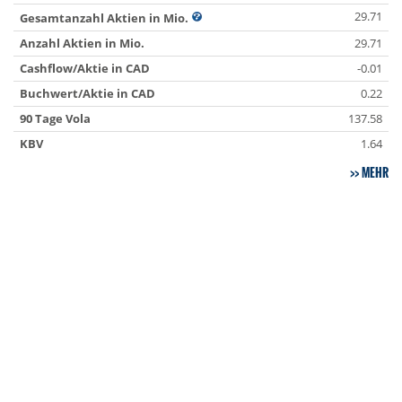
29.71
Gesamtanzahl Aktien in Mio.
Anzahl Aktien in Mio.
29.71
Cashflow/Aktie in CAD
-0.01
Buchwert/Aktie in CAD
0.22
90 Tage Vola
137.58
KBV
1.64
MEHR