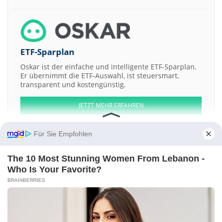
ETF-Sparplan
Oskar ist der einfache und intelligente ETF-Sparplan.
Er übernimmt die ETF-Auswahl, ist steuersmart,
transparent und kostengünstig.
JETZT MEHR ERFAHREN
Für Sie Empfohlen
The 10 Most Stunning Women From Lebanon -
Aktien ATX
DAX
EuroStoxx 50
Dow Jones
NASDAQ 100
Nikkei 225
Who Is Your Favorite?
S&P 500
BRAINBERRIES
Weitere Aktien:
OceanPal
Musk Metals
GIGA PRIZE
Hampidjan hf. Inhaber
Lübke
Kelber