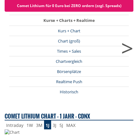
Comet Lithium für 0 Euro bei ZERO ordern (zzgl. Spreads)
Kurse + Charts + Realtime
Kurs + Chart
>
Chart (groß)
Times + Sales
Chartvergleich
Börsenplätze
Realtime Push
Historisch
COMET LITHIUM CHART - 1 JAHR - CDNX
Intraday
1W
3M
1J
3J
5J
MAX