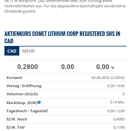
98,12 % entspricht. Das Unternehmen wies zum Stichtag keine
Verbindlichkeiten aus. Für das abgelaufene Geschäftsjahr wurde keine
Dividende gezahlt.
AKTIENKURS COMET LITHIUM CORP REGISTERED SHS IN
CAD
CAD
MEHR
0,2800
0,00
0,00
%
Kurszeit
05.08.2026 22:00:42
Vortag
/
Eröffnung
0,28 / 0,00
Volumen (Stück)
0
5,14 Mio
Marktkap. (EUR)
Tageshoch
/
Tagestief
0,00 / 0,00
52 W. Hoch
0,4900
52 W. Tief
0,1700