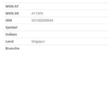
WKN AT
WKN DE
A113YN
ISIN
SG1S82928544
Symbol
Indizes
Land
Singapur
Branche