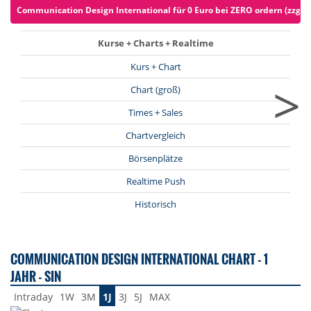
Communication Design International für 0 Euro bei ZERO ordern (zzgl. 
Kurse + Charts + Realtime
Kurs + Chart
>
Chart (groß)
Times + Sales
Chartvergleich
Börsenplätze
Realtime Push
Historisch
COMMUNICATION DESIGN INTERNATIONAL CHART - 1
JAHR - SIN
Intraday
1W
3M
1J
3J
5J
MAX