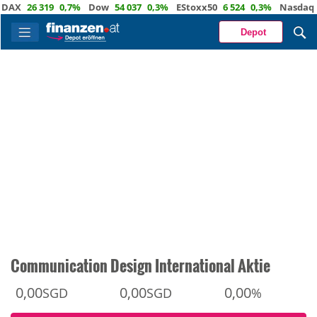
X
26 319
0,7%
Dow
54 037
0,3%
EStoxx50
6 524
0,3%
Nasdaq
29 
Depot
Communication Design International Aktie
0,00
0,00
0,00
SGD
SGD
%