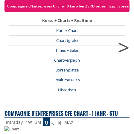
Compagnie d'Entreprises CFE für 0 Euro bei ZERO ordern (zzgl. Spreads)
Kurse + Charts + Realtime
Kurs + Chart
>
Chart (groß)
Times + Sales
Chartvergleich
Börsenplätze
Realtime Push
Historisch
COMPAGNIE D'ENTREPRISES CFE CHART - 1 JAHR - STU
Intraday
1W
3M
1J
3J
5J
MAX