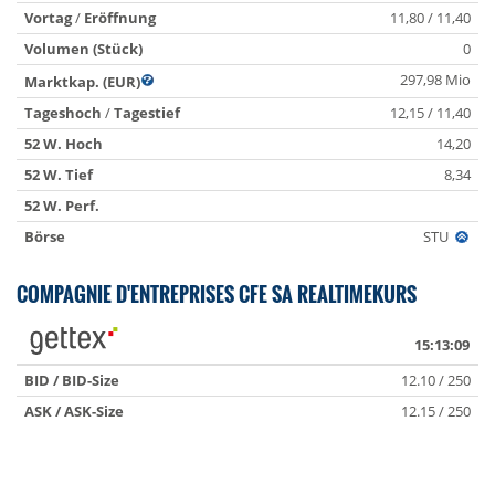
Vortag
/
Eröffnung
11,80 / 11,40
Volumen (Stück)
0
297,98 Mio
Marktkap. (EUR)
Tageshoch
/
Tagestief
12,15 / 11,40
52 W. Hoch
14,20
52 W. Tief
8,34
52 W. Perf.
Börse
STU
COMPAGNIE D'ENTREPRISES CFE SA REALTIMEKURS
15:13:09
BID / BID-Size
12.10 / 250
ASK / ASK-Size
12.15 / 250