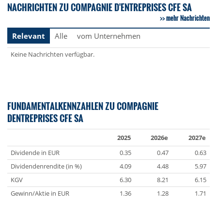
NACHRICHTEN ZU COMPAGNIE D'ENTREPRISES CFE SA
mehr Nachrichten
Relevant
Alle
vom Unternehmen
Keine Nachrichten verfügbar.
FUNDAMENTALKENNZAHLEN ZU COMPAGNIE
DENTREPRISES CFE SA
2025
2026e
2027e
Dividende in EUR
0.35
0.47
0.63
Dividendenrendite (in %)
4.09
4.48
5.97
KGV
6.30
8.21
6.15
Gewinn/Aktie in EUR
1.36
1.28
1.71