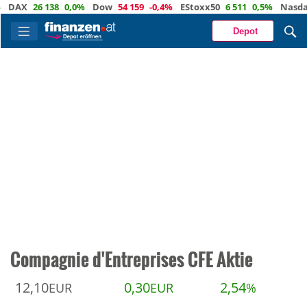
X
26 138
0,0%
Dow
54 159
-0,4%
EStoxx50
6 511
0,5%
Nasdaq
29
Depot
Compagnie d'Entreprises CFE Aktie
12,10
0,30
2,54
EUR
EUR
%