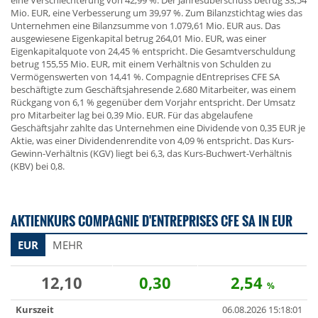
eine Verschlechterung von 42,99 %. Der Jahresüberschuss betrug 33,54
Mio. EUR, eine Verbesserung um 39,97 %. Zum Bilanzstichtag wies das
Unternehmen eine Bilanzsumme von 1.079,61 Mio. EUR aus. Das
ausgewiesene Eigenkapital betrug 264,01 Mio. EUR, was einer
Eigenkapitalquote von 24,45 % entspricht. Die Gesamtverschuldung
betrug 155,55 Mio. EUR, mit einem Verhältnis von Schulden zu
Vermögenswerten von 14,41 %. Compagnie dEntreprises CFE SA
beschäftigte zum Geschäftsjahresende 2.680 Mitarbeiter, was einem
Rückgang von 6,1 % gegenüber dem Vorjahr entspricht. Der Umsatz
pro Mitarbeiter lag bei 0,39 Mio. EUR. Für das abgelaufene
Geschäftsjahr zahlte das Unternehmen eine Dividende von 0,35 EUR je
Aktie, was einer Dividendenrendite von 4,09 % entspricht. Das Kurs-
Gewinn-Verhältnis (KGV) liegt bei 6,3, das Kurs-Buchwert-Verhältnis
(KBV) bei 0,8.
AKTIENKURS COMPAGNIE D'ENTREPRISES CFE SA IN EUR
EUR
MEHR
12,10
0,30
2,54
%
Kurszeit
06.08.2026 15:18:01