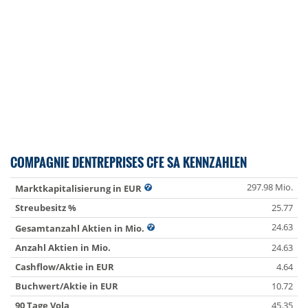
COMPAGNIE DENTREPRISES CFE SA KENNZAHLEN
297.98 Mio.
Marktkapitalisierung in EUR
Streubesitz %
25.77
24.63
Gesamtanzahl Aktien in Mio.
Anzahl Aktien in Mio.
24.63
Cashflow/Aktie in EUR
4.64
Buchwert/Aktie in EUR
10.72
90 Tage Vola
45.35