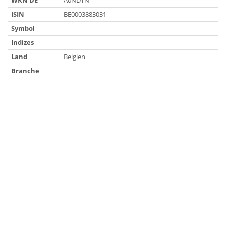
WKN DE
A0NDYN
ISIN
BE0003883031
Symbol
Indizes
Land
Belgien
Branche