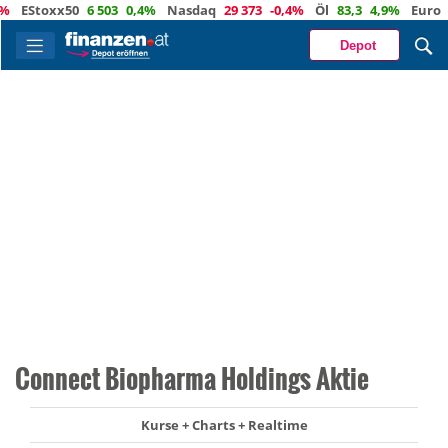
Stoxx50
6 503
0,4%
Nasdaq
29 373
-0,4%
Öl
83,3
4,9%
Euro
1,15
Depot
Connect Biopharma Holdings Aktie
Kurse + Charts + Realtime