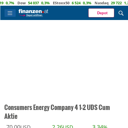
,7%
Dow
54 037
0,3%
EStoxx50
6 524
0,3%
Nasdaq
29 722
1,2%
Depot
Consumers Energy Company 4 1-2 UDS Cum
Aktie
70,00
2,26
3,34
USD
USD
%