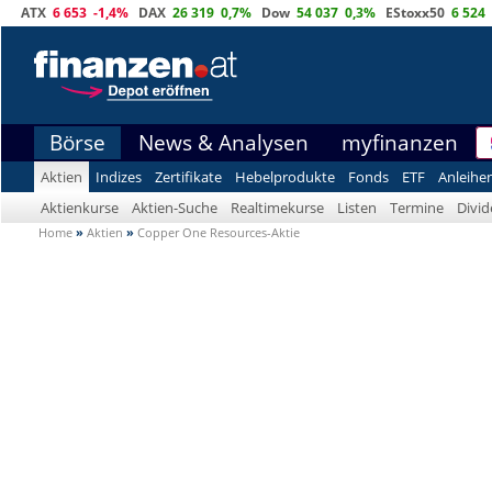
ATX
6 653
-1,4%
DAX
26 319
0,7%
Dow
54 037
0,3%
EStoxx50
6 524
Börse
News & Analysen
myfinanzen
Aktien
Indizes
Zertifikate
Hebelprodukte
Fonds
ETF
Anleihe
Aktienkurse
Aktien-Suche
Realtimekurse
Listen
Termine
Divi
Home
»
Aktien
»
Copper One Resources-Aktie