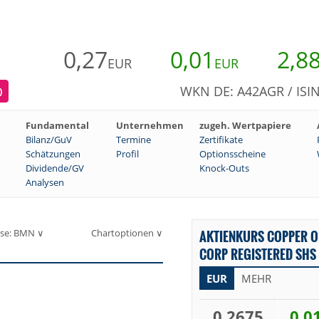
0,27
0,01
2,8
EUR
EUR
WKN DE: A42AGR / ISI
)
Fundamental
Unternehmen
zugeh. Wertpapiere
Bilanz/GuV
Termine
Zertifikate
Schätzungen
Profil
Optionsscheine
Dividende/GV
Knock-Outs
Analysen
se: BMN ∨
Chartoptionen ∨
AKTIENKURS COPPER 
CORP REGISTERED SHS 
EUR
MEHR
0,2675
0,0