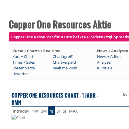
Copper One Resources Aktie
Copper One Resources für 0 Euro bei ZERO ordern (zzgl. Spreads
Kurse + Charts + Realtime
News + Analysen
Kurs + Chart
Chart (groß)
News + Adhoc
Times + Sales
Chartvergleich
Analysen
Börsenplätze
Realtime Push
Kursziele
Historisch
COPPER ONE RESOURCES CHART - 1 JAHR -
Bör
BMN
Intraday
1W
3M
1J
3J
5J
MAX