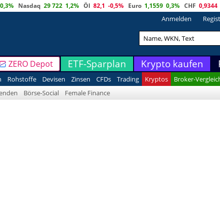
0,3%
Nasdaq
29 722
1,2%
Öl
82,1
-0,5%
Euro
1,1559
0,3%
CHF
0,9344
Anmelden
Regis
ETF-Sparplan
Krypto kaufen
ZERO Depot
n
Rohstoffe
Devisen
Zinsen
CFDs
Trading
Kryptos
Broker-Vergleic
denden
Börse-Social
Female Finance