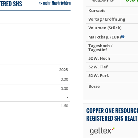
TERED SHS
mehr Nachrichten
Kurszeit
Vortag
/
Eröffnung
Volumen (Stück)
Marktkap. (EUR)
Tageshoch
/
Tagestief
52 W. Hoch
52 W. Tief
2025
52 W. Perf.
0.00
Börse
0.00
-
-1.60
COPPER ONE RESOURC
REGISTERED SHS REAL