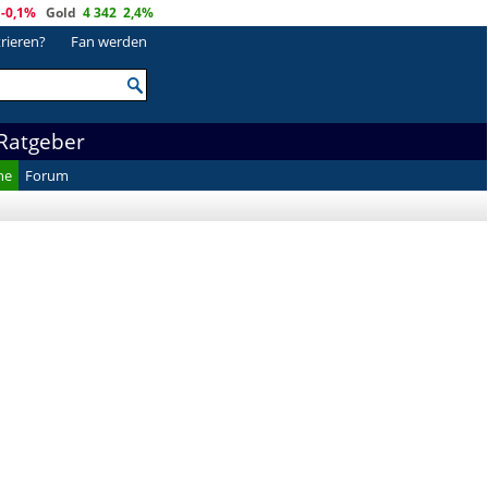
-0,1%
Gold
4 342
2,4%
trieren?
Fan werden
Ratgeber
he
Forum