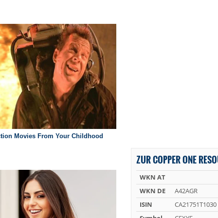
ZUR COPPER ONE RESO
WKN AT
WKN DE
A42AGR
ISIN
CA21751T1030