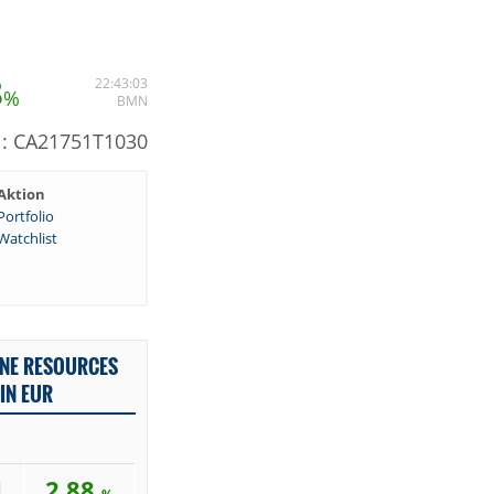
8
22:43:03
%
BMN
N: CA21751T1030
Aktion
Portfolio
Watchlist
ONE RESOURCES
IN EUR
1
2,88