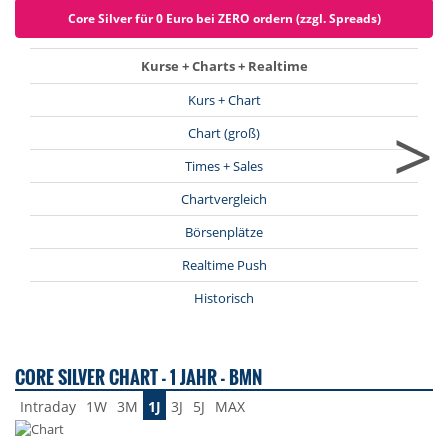
Core Silver für 0 Euro bei ZERO ordern (zzgl. Spreads)
Kurse + Charts + Realtime
Kurs + Chart
>
Chart (groß)
Times + Sales
Chartvergleich
Börsenplätze
Realtime Push
Historisch
CORE SILVER CHART - 1 JAHR - BMN
Intraday
1W
3M
1J
3J
5J
MAX