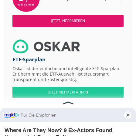
JETZT INFORMIEREN
ETF-Sparplan
Oskar ist der einfache und intelligente ETF-Sparplan.
Er übernimmt die ETF-Auswahl, ist steuersmart,
transparent und kostengünstig.
JETZT MEHR ERFAHREN
Für Sie Empfohlen
Aktien ATX
DAX
EuroStoxx 50
Dow Jones
NASDAQ 100
Nikkei 225
Where Are They Now? 9 Ex-Actors Found
S&P 500