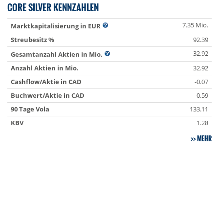
CORE SILVER KENNZAHLEN
7.35 Mio.
Marktkapitalisierung in EUR
Streubesitz %
92.39
32.92
Gesamtanzahl Aktien in Mio.
Anzahl Aktien in Mio.
32.92
Cashflow/Aktie in CAD
-0.07
Buchwert/Aktie in CAD
0.59
90 Tage Vola
133.11
KBV
1.28
MEHR