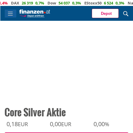
DAX
26 319
0,7%
Dow
54 037
0,3%
EStoxx50
6 524
0,3%
Nasdaq
Depot
Core Silver Aktie
0,18
0,00
0,00
EUR
EUR
%