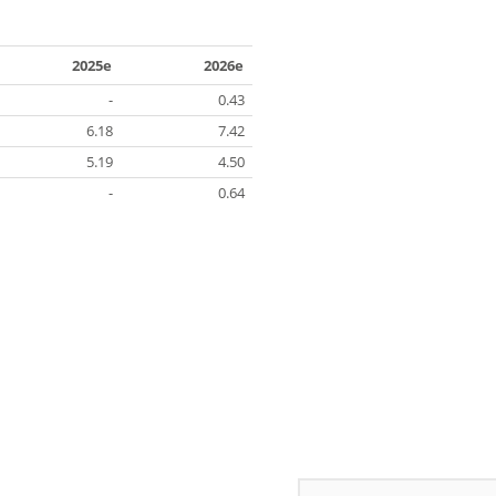
2025e
2026e
-
0.43
6.18
7.42
5.19
4.50
-
0.64