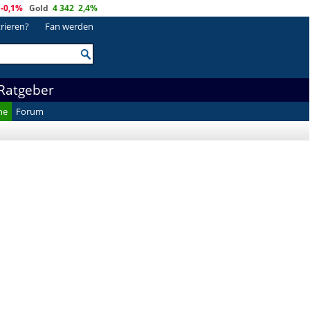
-0,1%
Gold
4 342
2,4%
trieren?
Fan werden
Ratgeber
he
Forum