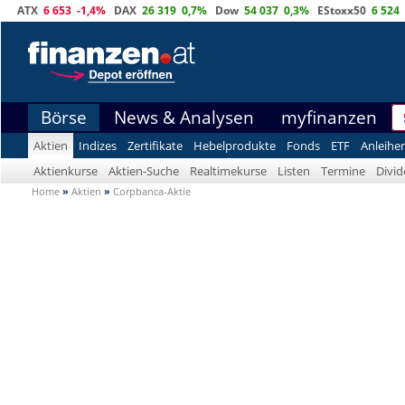
ATX
6 653
-1,4%
DAX
26 319
0,7%
Dow
54 037
0,3%
EStoxx50
6 524
Börse
News & Analysen
myfinanzen
Aktien
Indizes
Zertifikate
Hebelprodukte
Fonds
ETF
Anleihe
Aktienkurse
Aktien-Suche
Realtimekurse
Listen
Termine
Divi
Home
»
Aktien
»
Corpbanca-Aktie