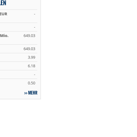
LEN
 EUR
-
-
Mio.
649.03
649.03
3.99
6.18
-
0.50
MEHR