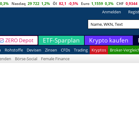
0,3%
Nasdaq
29 722
1,2%
Öl
82,1
-0,5%
Euro
1,1559
0,3%
CHF
0,9344
Anmelden
Regis
ETF-Sparplan
Krypto kaufen
ZERO Depot
n
Rohstoffe
Devisen
Zinsen
CFDs
Trading
Kryptos
Broker-Vergleic
denden
Börse-Social
Female Finance