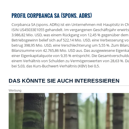
PROFIL CORPBANCA SA (SPONS. ADRS)
Corpbanca SA (spons. ADRs) ist ein Unternehmen mit Hauptsitz in Chi
ISIN US45033E1055 gehandelt. Im vergangenen Geschäftsjahr erwirt
3.986,82 Mio. USD, was einem Rückgang von 12,45 % gegenüber dem V
Betriebsgewinn belief sich auf 522,14 Mio. USD, eine Verbesserung v
betrug 398,95 Mio. USD, eine Verschlechterung um 5,55 %. Zum Bila
Bilanzsumme von 42.765,86 Mio. USD aus. Das ausgewiesene Eigenkap
einer Eigenkapitalquote von 9,35 % entspricht. Die Gesamtverschuld
einem Verhältnis von Schulden zu Vermögenswerten von 28,63 %. Das
bei 5,03, das Kurs-Buchwert-Verhältnis (KBV) bei 0,5.