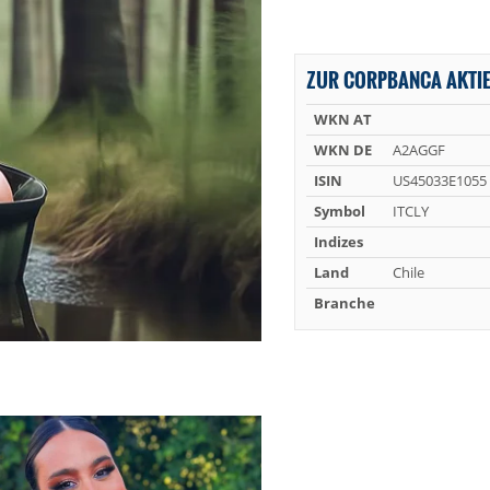
ZUR CORPBANCA AKTI
WKN AT
WKN DE
A2AGGF
ISIN
US45033E1055
Symbol
ITCLY
Indizes
Land
Chile
Branche