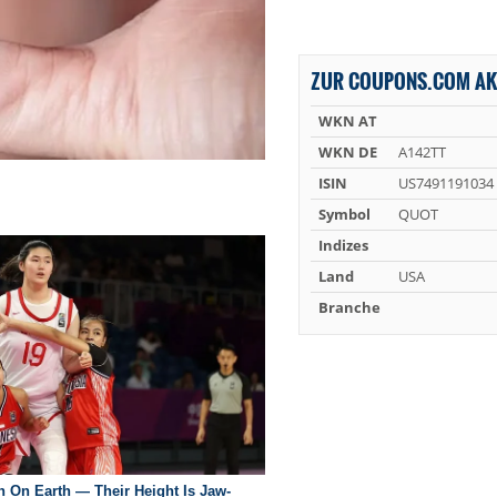
ZUR COUPONS.COM AK
WKN AT
WKN DE
A142TT
ISIN
US7491191034
Symbol
QUOT
Indizes
Land
USA
Branche