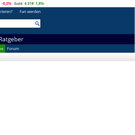
-0,2%
Gold
4 318
1,8%
trieren?
Fan werden
Ratgeber
he
Forum