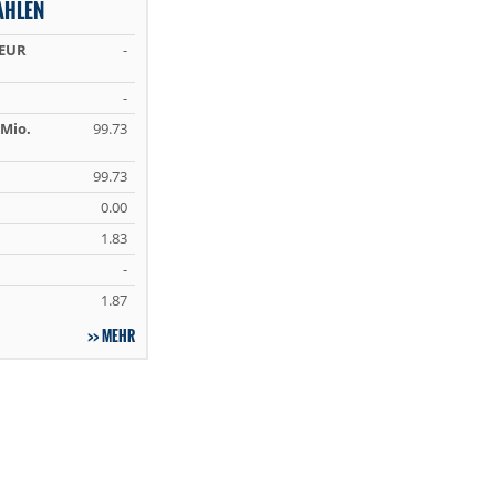
AHLEN
 EUR
-
-
Mio.
99.73
99.73
0.00
1.83
-
1.87
MEHR