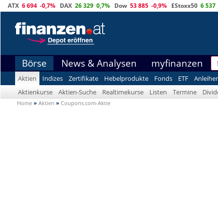
ATX
6 694
-0,7%
DAX
26 329
0,7%
Dow
53 885
-0,9%
EStoxx50
6 537
Börse
News & Analysen
myfinanzen
Aktien
Indizes
Zertifikate
Hebelprodukte
Fonds
ETF
Anleihe
Aktienkurse
Aktien-Suche
Realtimekurse
Listen
Termine
Divi
Home
»
Aktien
»
Coupons.com-Aktie