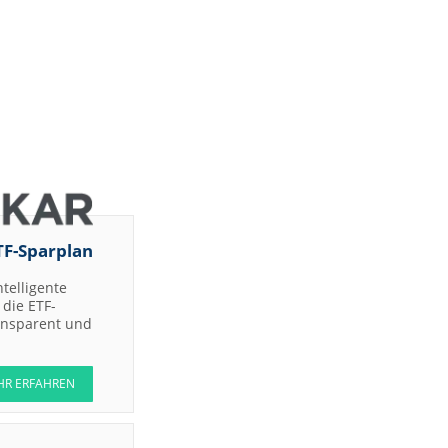
TF-Sparplan
ntelligente
die ETF-
ransparent und
HR ERFAHREN