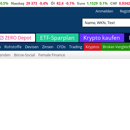
0,5%
Nasdaq
29 373
-0,4%
Öl
82,4
-0,1%
Euro
1,1529
0,1%
CHF
0,9342
Anmelden
Regis
ETF-Sparplan
Krypto kaufen
ZERO Depot
n
Rohstoffe
Devisen
Zinsen
CFDs
Trading
Kryptos
Broker-Vergleic
denden
Börse-Social
Female Finance