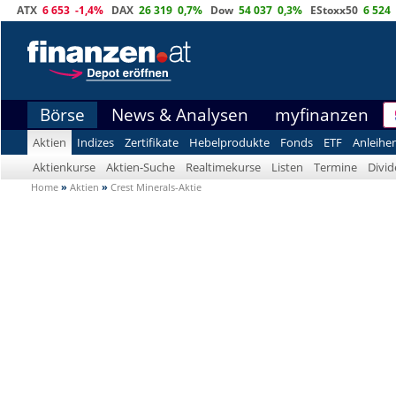
ATX
6 653
-1,4%
DAX
26 319
0,7%
Dow
54 037
0,3%
EStoxx50
6 524
Börse
News & Analysen
myfinanzen
Aktien
Indizes
Zertifikate
Hebelprodukte
Fonds
ETF
Anleihe
Aktienkurse
Aktien-Suche
Realtimekurse
Listen
Termine
Divi
Home
»
Aktien
»
Crest Minerals-Aktie