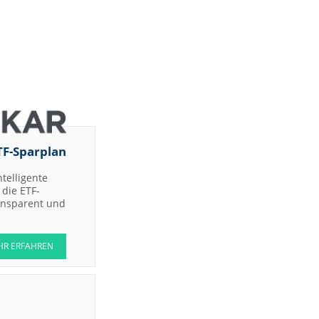
TF-Sparplan
ntelligente
die ETF-
ransparent und
HR ERFAHREN