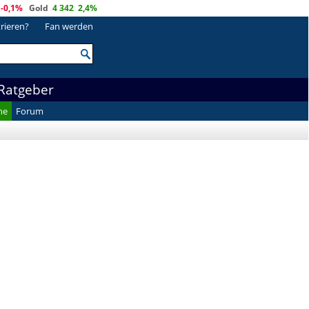
-0,1%
Gold
4 342
2,4%
trieren?
Fan werden
Ratgeber
he
Forum