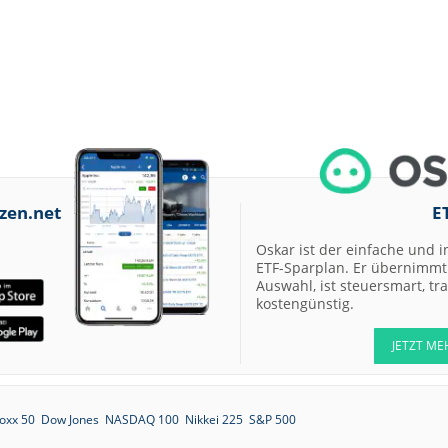
zen.net
E
Oskar ist der einfache und i
ETF-Sparplan. Er übernimmt 
Auswahl, ist steuersmart, t
kostengünstig.
JETZT ME
oxx 50
Dow Jones
NASDAQ 100
Nikkei 225
S&P 500