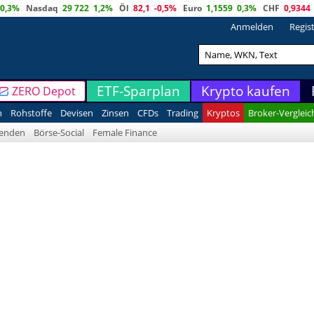
0,3%
Nasdaq
29 722
1,2%
Öl
82,1
-0,5%
Euro
1,1559
0,3%
CHF
0,9344
Anmelden
Regis
ETF-Sparplan
Krypto kaufen
ZERO Depot
n
Rohstoffe
Devisen
Zinsen
CFDs
Trading
Kryptos
Broker-Vergleic
denden
Börse-Social
Female Finance