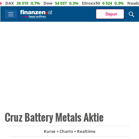
DAX
26 319
0,7%
Dow
54 037
0,3%
EStoxx50
6 524
0,3%
Nasdaq
2
Depot
Cruz Battery Metals Aktie
Kurse + Charts + Realtime