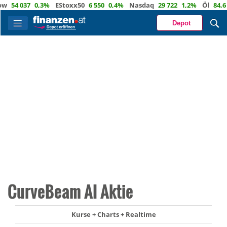
54 037
0,3%
EStoxx50
6 550
0,4%
Nasdaq
29 722
1,2%
Öl
84,6
1,
Depot
CurveBeam AI Aktie
Kurse + Charts + Realtime