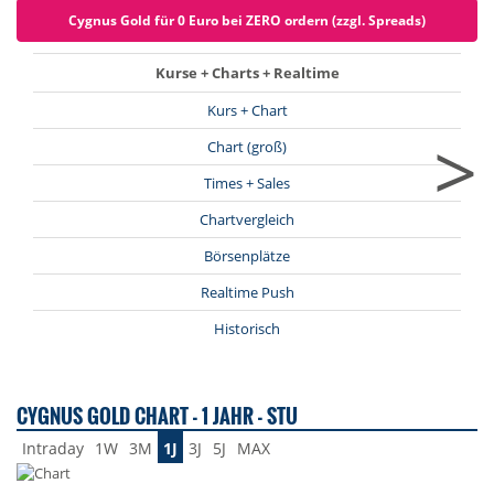
Cygnus Gold für 0 Euro bei ZERO ordern (zzgl. Spreads)
Kurse + Charts + Realtime
Kurs + Chart
>
Chart (groß)
Times + Sales
Chartvergleich
Börsenplätze
Realtime Push
Historisch
CYGNUS GOLD CHART - 1 JAHR - STU
Intraday
1W
3M
1J
3J
5J
MAX