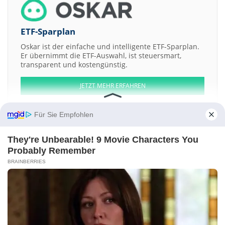
ETF-Sparplan
Oskar ist der einfache und intelligente ETF-Sparplan.
Er übernimmt die ETF-Auswahl, ist steuersmart,
transparent und kostengünstig.
JETZT MEHR ERFAHREN
Für Sie Empfohlen
They're Unbearable! 9 Movie Characters You
Aktien ATX
DAX
EuroStoxx 50
Dow Jones
NASDAQ 100
Nikkei 225
Probably Remember
S&P 500
BRAINBERRIES
Weitere Aktien:
Rana Sugars LtdShs
Pegasus Publishing SAReg.Shs
Marac Electronics
SAReg.Shs
Houston American Energy CorpShs
Genpact LtdShs
Kontakt
-
Impressum
-
Werbung
-
Barrierefreiheit
Sitemap
-
Datenschutz
-
Disclaimer
-
AGB
-
Privatsphäre-Einstellungen