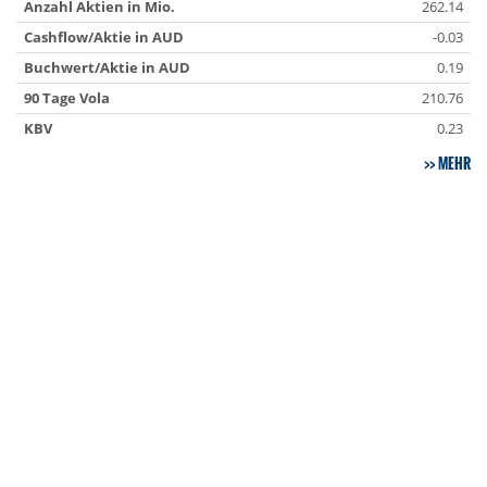
Anzahl Aktien in Mio.
262.14
Cashflow/Aktie in AUD
-0.03
Buchwert/Aktie in AUD
0.19
90 Tage Vola
210.76
KBV
0.23
MEHR