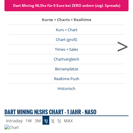
Dart Mining NLShs für 0 Euro bei ZERO ordern (zzgl. Spreads)
Kurse + Charts + Realtime
Kurs + Chart
>
Chart (groß)
Times + Sales
Chartvergleich
Börsenplätze
Realtime Push
Historisch
DART MINING NLSHS CHART - 1 JAHR - NASO
Intraday
1W
3M
1J
3J
5J
MAX