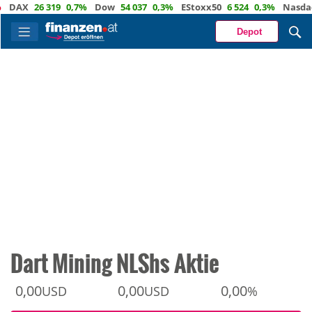
AX
26 319
0,7%
Dow
54 037
0,3%
EStoxx50
6 524
0,3%
Nasdaq
29
Depot
Dart Mining NLShs Aktie
0,00
0,00
0,00
USD
USD
%