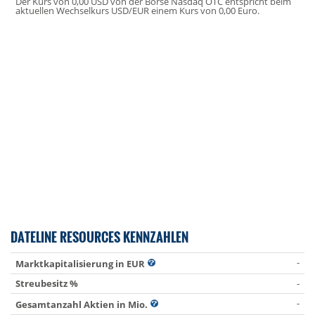
Der Kurs von 0,00 USD von der Börse Nasdaq OTC entspricht beim
aktuellen Wechselkurs USD/EUR einem Kurs von 0,00 Euro.
DATELINE RESOURCES KENNZAHLEN
-
Marktkapitalisierung in EUR
Streubesitz %
-
-
Gesamtanzahl Aktien in Mio.