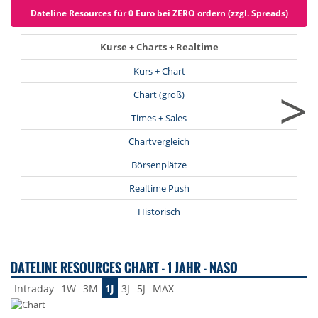
Dateline Resources für 0 Euro bei ZERO ordern (zzgl. Spreads)
Kurse + Charts + Realtime
Kurs + Chart
>
Chart (groß)
Times + Sales
Chartvergleich
Börsenplätze
Realtime Push
Historisch
DATELINE RESOURCES CHART - 1 JAHR - NASO
Intraday
1W
3M
1J
3J
5J
MAX