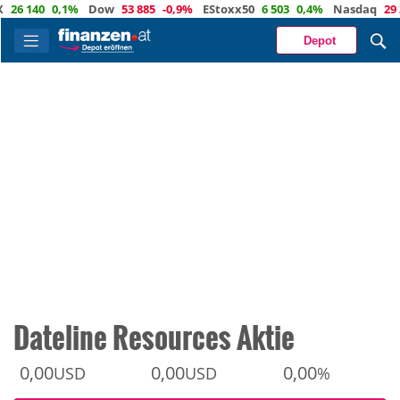
 140
0,1%
Dow
53 885
-0,9%
EStoxx50
6 503
0,4%
Nasdaq
29 373
Depot
Dateline Resources Aktie
0,00
0,00
0,00
USD
USD
%