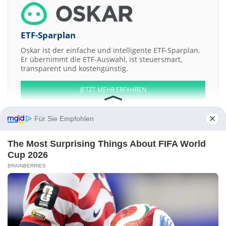
ETF-Sparplan
Oskar ist der einfache und intelligente ETF-Sparplan.
Er übernimmt die ETF-Auswahl, ist steuersmart,
transparent und kostengünstig.
JETZT MEHR ERFAHREN
Für Sie Empfohlen
The Most Surprising Things About FIFA World
Aktien ATX
DAX
EuroStoxx 50
Dow Jones
NASDAQ 100
Nikkei 225
Cup 2026
S&P 500
BRAINBERRIES
Weitere Aktien:
Smart Shooter
JATT II Acquisition
Ascendis Pharma Bearer Shs
Dreamland
String Metaverse
Kontakt
-
Impressum
-
Werbung
-
Barrierefreiheit
Sitemap
-
Datenschutz
-
Disclaimer
-
AGB
-
Privatsphäre-Einstellungen