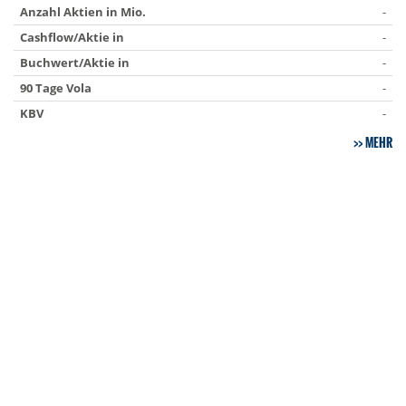
Anzahl Aktien in Mio.
-
Cashflow/Aktie in
-
Buchwert/Aktie in
-
90 Tage Vola
-
KBV
-
MEHR