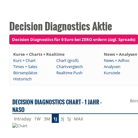
Decision Diagnostics Aktie
Decision Diagnostics für 0 Euro bei ZERO ordern (zzgl. Spreads)
Kurse + Charts + Realtime
News + Analysen
Kurs + Chart
Chart (groß)
News + Adhoc
Times + Sales
Chartvergleich
Analysen
Börsenplätze
Realtime Push
Kursziele
Historisch
DECISION DIAGNOSTICS CHART - 1 JAHR -
Bör
NASO
Intraday
1W
3M
1J
3J
5J
MAX