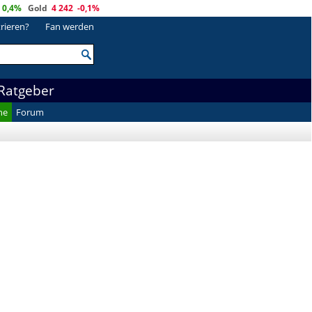
0,4%
Gold
4 242
-0,1%
trieren?
Fan werden
Ratgeber
he
Forum