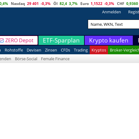
0,4%
Nasdaq
29 401
-0,3%
Öl
82,4
3,7%
Euro
1,1522
-0,3%
CHF
0,9360
Anmelden
Regis
ETF-Sparplan
Krypto kaufen
ZERO Depot
n
Rohstoffe
Devisen
Zinsen
CFDs
Trading
Kryptos
Broker-Vergleic
denden
Börse-Social
Female Finance