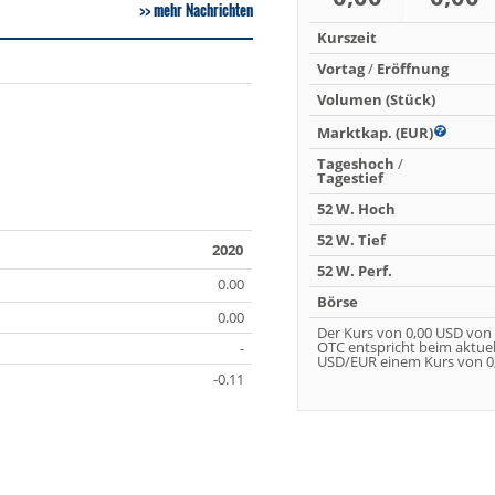
mehr Nachrichten
Kurszeit
Vortag
/
Eröffnung
Volumen (Stück)
Marktkap. (EUR)
Tageshoch
/
Tagestief
52 W. Hoch
52 W. Tief
2020
52 W. Perf.
0.00
Börse
0.00
Der Kurs von 0,00 USD von
OTC entspricht beim aktue
-
USD/EUR einem Kurs von 0,
-0.11