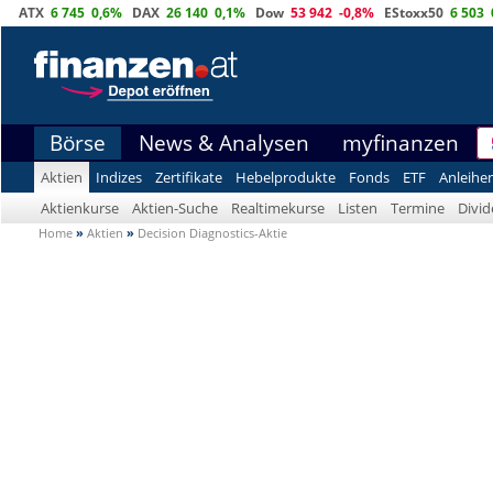
ATX
6 745
0,6%
DAX
26 140
0,1%
Dow
53 942
-0,8%
EStoxx50
6 503
Börse
News & Analysen
myfinanzen
Aktien
Indizes
Zertifikate
Hebelprodukte
Fonds
ETF
Anleihe
Aktienkurse
Aktien-Suche
Realtimekurse
Listen
Termine
Divi
Home
»
Aktien
»
Decision Diagnostics-Aktie