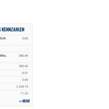
S KENNZAHLEN
 EUR
0.00
-
Mio.
380.49
380.49
-0.01
0.00
2 204.19
11.32
MEHR