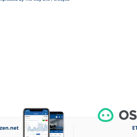
zen.net
E