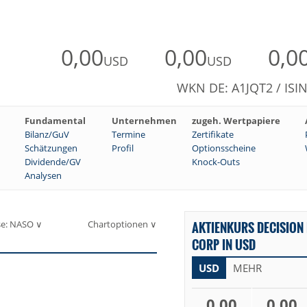
0,00
0,00
0,0
USD
USD
WKN DE: A1JQT2 / ISI
Fundamental
Unternehmen
zugeh. Wertpapiere
Bilanz/GuV
Termine
Zertifikate
Schätzungen
Profil
Optionsscheine
Dividende/GV
Knock-Outs
Analysen
se: NASO ∨
Chartoptionen ∨
AKTIENKURS DECISION
CORP IN USD
USD
MEHR
0,00
0,00