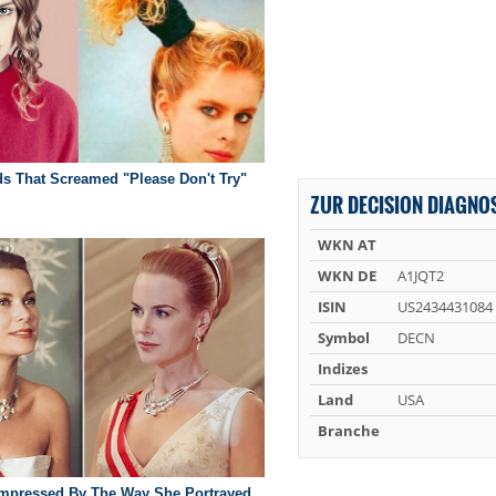
ZUR DECISION DIAGNOS
WKN AT
WKN DE
A1JQT2
ISIN
US2434431084
Symbol
DECN
Indizes
Land
USA
Branche