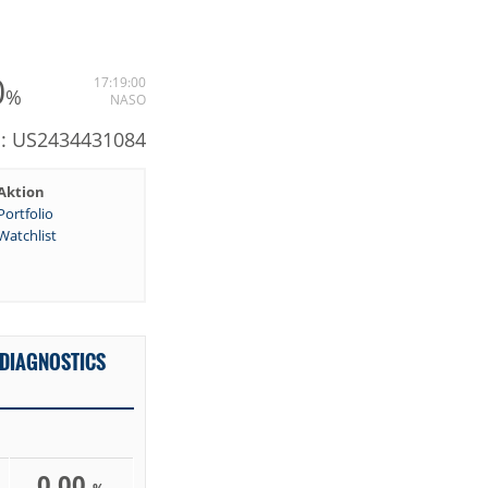
0
17:19:00
%
NASO
N: US2434431084
Aktion
Portfolio
Watchlist
 DIAGNOSTICS
0,00