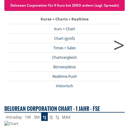
Delorean Corporation für 0 Euro bei ZERO ordern (zzgl. Spreads)
Kurse + Charts + Realtime
Kurs + Chart
>
Chart (groß)
Times + Sales
Chartvergleich
Börsenplätze
Realtime Push
Historisch
DELOREAN CORPORATION CHART - 1 JAHR - FSE
Intraday
1W
3M
1J
3J
5J
MAX