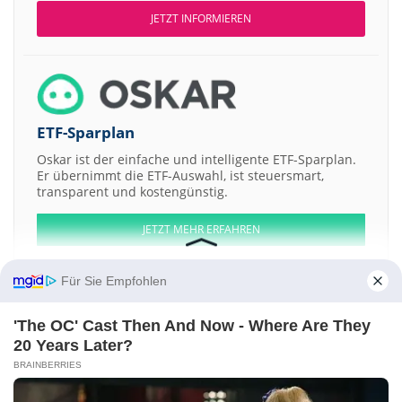
JETZT INFORMIEREN
ETF-Sparplan
Oskar ist der einfache und intelligente ETF-Sparplan.
Er übernimmt die ETF-Auswahl, ist steuersmart,
transparent und kostengünstig.
JETZT MEHR ERFAHREN
Für Sie Empfohlen
'The OC' Cast Then And Now - Where Are They
Aktien ATX
DAX
EuroStoxx 50
Dow Jones
NASDAQ 100
Nikkei 225
20 Years Later?
S&P 500
BRAINBERRIES
Weitere Aktien:
Prometheus Biosciences
Climate Real Impact Solutions II Acquisition a