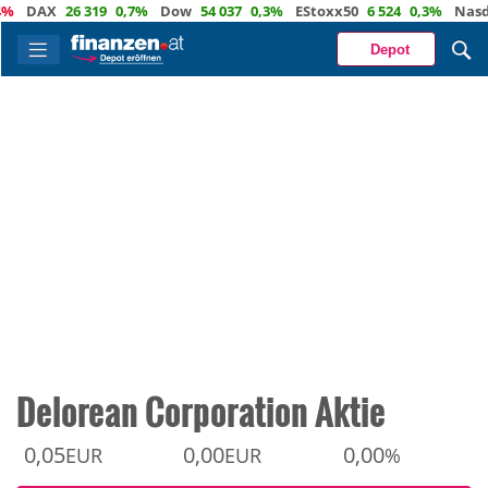
DAX
26 319
0,7%
Dow
54 037
0,3%
EStoxx50
6 524
0,3%
Nasdaq
Depot
Delorean Corporation Aktie
0,05
0,00
0,00
EUR
EUR
%