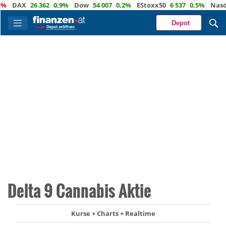
DAX
26 362
0,9%
Dow
54 007
0,2%
EStoxx50
6 537
0,5%
Nasdaq
Depot
Delta 9 Cannabis Aktie
Kurse + Charts + Realtime