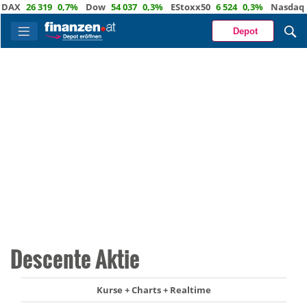
X
26 319
0,7%
Dow
54 037
0,3%
EStoxx50
6 524
0,3%
Nasdaq
29 
Depot
Descente Aktie
Kurse + Charts + Realtime