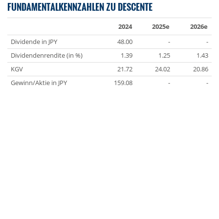
FUNDAMENTALKENNZAHLEN ZU DESCENTE
2024
2025e
2026e
Dividende in JPY
48.00
-
-
Dividendenrendite (in %)
1.39
1.25
1.43
KGV
21.72
24.02
20.86
Gewinn/Aktie in JPY
159.08
-
-