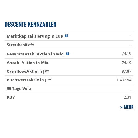
DESCENTE KENNZAHLEN
-
Marktkapitalisierung in EUR
Streubesitz %
-
74.19
Gesamtanzahl Aktien in Mio.
Anzahl Aktien in Mio.
74.19
Cashflow/Aktie in JPY
97.87
Buchwert/Aktie in JPY
1 497.54
90 Tage Vola
-
KBV
2.31
MEHR