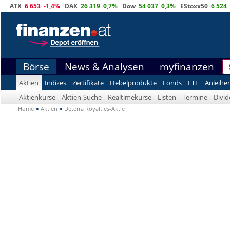
ATX
6 653
-1,4%
DAX
26 319
0,7%
Dow
54 037
0,3%
EStoxx50
6 524
Börse
News & Analysen
myfinanzen
Aktien
Indizes
Zertifikate
Hebelprodukte
Fonds
ETF
Anleihe
Aktienkurse
Aktien-Suche
Realtimekurse
Listen
Termine
Divi
Home
»
Aktien
»
Deterra Royalties-Aktie