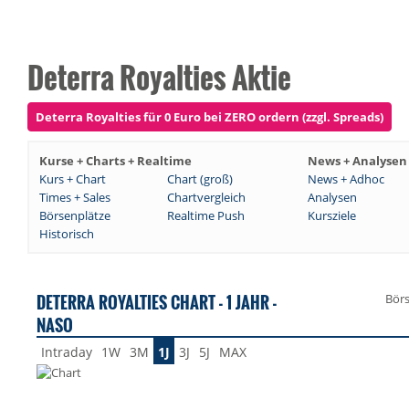
Deterra Royalties Aktie
Deterra Royalties für 0 Euro bei ZERO ordern (zzgl. Spreads)
Kurse + Charts + Realtime
News + Analysen
Kurs + Chart
Chart (groß)
News + Adhoc
Times + Sales
Chartvergleich
Analysen
Börsenplätze
Realtime Push
Kursziele
Historisch
DETERRA ROYALTIES CHART - 1 JAHR -
Bör
NASO
Intraday
1W
3M
1J
3J
5J
MAX