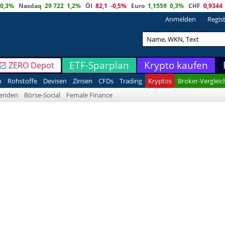
0,3%
Nasdaq
29 722
1,2%
Öl
82,1
-0,5%
Euro
1,1559
0,3%
CHF
0,9344
Anmelden
Regis
ETF-Sparplan
Krypto kaufen
ZERO Depot
n
Rohstoffe
Devisen
Zinsen
CFDs
Trading
Kryptos
Broker-Vergleic
denden
Börse-Social
Female Finance