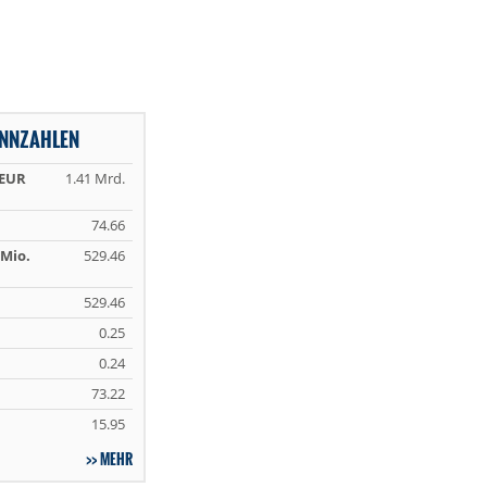
ENNZAHLEN
 EUR
1.41 Mrd.
74.66
Mio.
529.46
529.46
0.25
0.24
73.22
15.95
MEHR