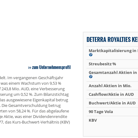
DETERRA ROYALTIES K
Marktkapitalisierung in
Streubesitz %
zum Unternehmensprofil
Gesamtanzahl Aktien in 
delt. Im vergangenen Geschäftsjahr
D, was einem Wachstum von 9,53 %
Anzahl Aktien in Mio.
f 243,8 Mio. AUD, eine Verbesserung
sserung um 0,52 %. Zum Bilanzstichtag
Cashflow/Aktie in AUD
as ausgewiesene Eigenkapital betrug
Buchwert/Aktie in AUD
t. Die Gesamtverschuldung betrug
ten von 58,24 %. Für das abgelaufene
90 Tage Vola
e Aktie, was einer Dividendenrendite
KBV
,77, das Kurs-Buchwert-Verhältnis (KBV)