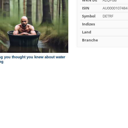
WKN DE
A2QFGB
ISIN
AU0000107484
Symbol
DETRF
Indizes
Land
Branche