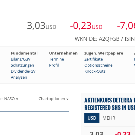
3,03
-0,23
-7,0
USD
USD
WKN DE: A2QFGB / ISI
Fundamental
Unternehmen
zugeh. Wertpapiere
Bilanz/GuV
Termine
Zertifikate
Schätzungen
Profil
Optionsscheine
Dividende/GV
Knock-Outs
Analysen
se: NASO ∨
Chartoptionen ∨
AKTIENKURS DETERRA R
REGISTERED SHS IN US
USD
MEHR
3,03
-0,23