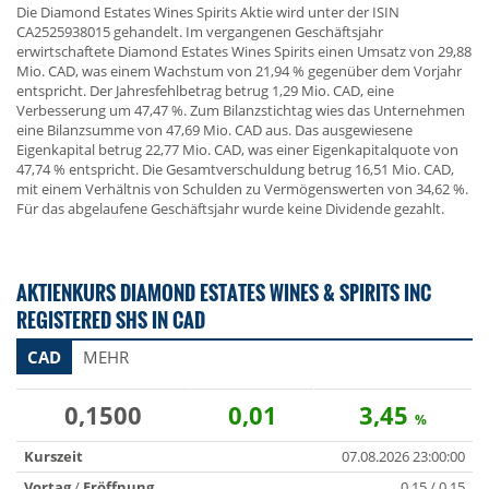
Die Diamond Estates Wines Spirits Aktie wird unter der ISIN
CA2525938015 gehandelt. Im vergangenen Geschäftsjahr
erwirtschaftete Diamond Estates Wines Spirits einen Umsatz von 29,88
Mio. CAD, was einem Wachstum von 21,94 % gegenüber dem Vorjahr
entspricht. Der Jahresfehlbetrag betrug 1,29 Mio. CAD, eine
Verbesserung um 47,47 %. Zum Bilanzstichtag wies das Unternehmen
eine Bilanzsumme von 47,69 Mio. CAD aus. Das ausgewiesene
Eigenkapital betrug 22,77 Mio. CAD, was einer Eigenkapitalquote von
47,74 % entspricht. Die Gesamtverschuldung betrug 16,51 Mio. CAD,
mit einem Verhältnis von Schulden zu Vermögenswerten von 34,62 %.
Für das abgelaufene Geschäftsjahr wurde keine Dividende gezahlt.
AKTIENKURS DIAMOND ESTATES WINES & SPIRITS INC
REGISTERED SHS IN CAD
CAD
MEHR
0,1500
0,01
3,45
%
Kurszeit
07.08.2026 23:00:00
Vortag
/
Eröffnung
0,15 / 0,15