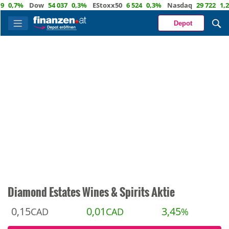
,7%
Dow
54 037
0,3%
EStoxx50
6 524
0,3%
Nasdaq
29 722
1,2%
Ö
Depot
Diamond Estates Wines & Spirits Aktie
0,15
0,01
3,45
CAD
CAD
%