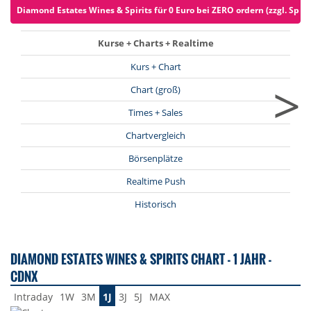
Diamond Estates Wines & Spirits für 0 Euro bei ZERO ordern (zzgl. Spre
Kurse + Charts + Realtime
Kurs + Chart
>
Chart (groß)
Times + Sales
Chartvergleich
Börsenplätze
Realtime Push
Historisch
DIAMOND ESTATES WINES & SPIRITS CHART - 1 JAHR -
CDNX
Intraday
1W
3M
1J
3J
5J
MAX