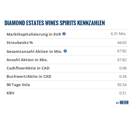
DIAMOND ESTATES WINES SPIRITS KENNZAHLEN
6.31 Mio.
Marktkapitalisierung in EUR
Streubesitz %
44.65
67.82
Gesamtanzahl Aktien in Mio.
Anzahl Aktien in Mio.
67.82
Cashflow/Aktie in CAD
0.08
Buchwert/Aktie in CAD
0.34
90 Tage Vola
95.54
KBV
0.51
MEHR