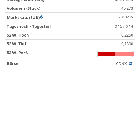
Volumen (Stück)
45 273
6,31 Mio
Marktkap. (EUR)
Tageshoch
/
Tagestief
0,15 / 0,14
52 W. Hoch
0,2250
52 W. Tief
0,1300
52 W. Perf.
Börse
CDNX