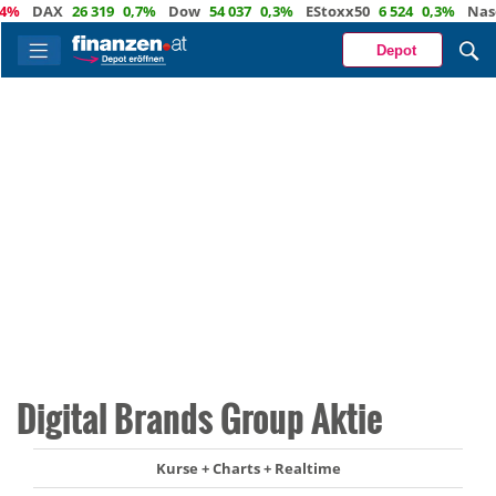
DAX
26 319
0,7%
Dow
54 037
0,3%
EStoxx50
6 524
0,3%
Nasdaq
Depot
Digital Brands Group Aktie
Kurse + Charts + Realtime