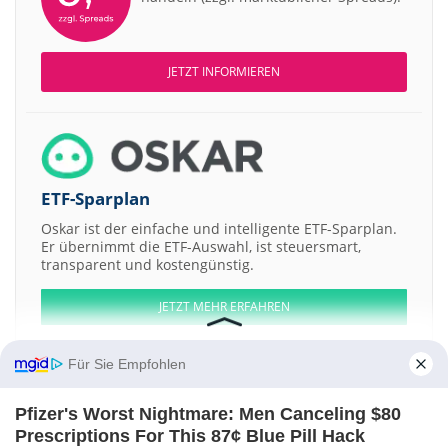
JETZT INFORMIEREN
ETF-Sparplan
Oskar ist der einfache und intelligente ETF-Sparplan.
Er übernimmt die ETF-Auswahl, ist steuersmart,
transparent und kostengünstig.
JETZT MEHR ERFAHREN
Für Sie Empfohlen
Pfizer's Worst Nightmare: Men Canceling $80
Aktien ATX
DAX
EuroStoxx 50
Dow Jones
NASDAQ 100
Nikkei 225
Prescriptions For This 87¢ Blue Pill Hack
S&P 500