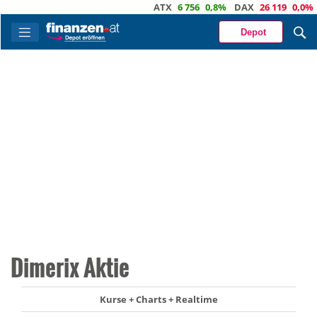
ATX
6 756
0,8%
DAX
26 119
0,0%
Do
Depot
Dimerix Aktie
Kurse + Charts + Realtime